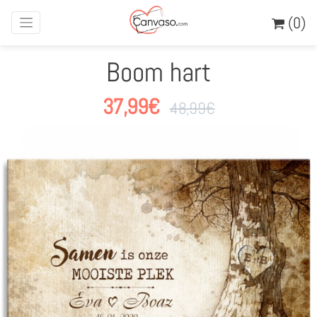
(0)
Boom hart
37,99
€
48,99
€