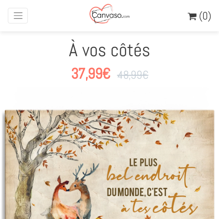
(0)
À vos côtés
37,99
€
48,99
€