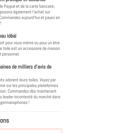
de Paypal et de la carte bancaire,
posons également l'achat sur
 Commandez aujourd'hui et payez en
!
au idéal
oit pour vous-même ou pour un être
ne toile est un accessoire de maison
t personnel.
aines de milliers d'avis de
nts adorent leurs toiles. Voyez par
e sur les principales plateformes
ation. Commandez dès maintenant
u leader incontesté du marché dans
s germanophones !
ions