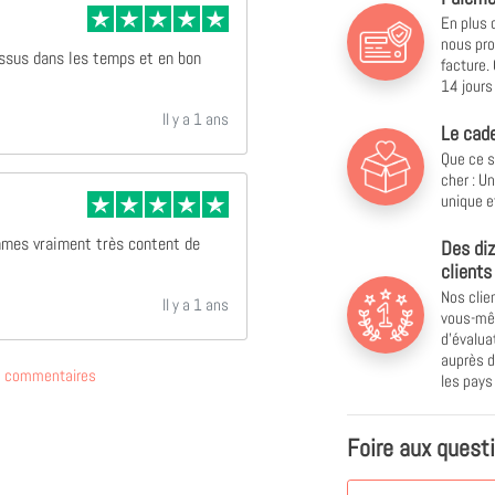
En plus 
nous pro
essus dans les temps et en bon
facture.
14 jours 
Il y a 1 ans
Le cade
Que ce s
cher : U
unique e
mmes vraiment très content de
Des diz
clients
Nos clie
Il y a 1 ans
vous-mêm
d'évalu
auprès d
de commentaires
les pay
Foire aux quest