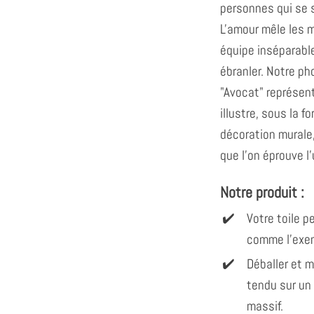
personnes qui se 
L'amour mêle les m
équipe inséparabl
ébranler. Notre ph
"Avocat" représen
illustre, sous la 
décoration murale,
que l'on éprouve l'
Notre produit :
Votre toile 
comme l'exem
Déballer et 
tendu sur un
massif.