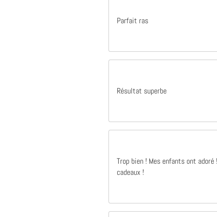
 ans
Il y a 11 mois
Parfait ras
Excellent produit qualité parfait merci à vous
Parfait ras
 à
Parfait ras
Sébastien Labrit
Résultat superbe
Trop bien ! Mes enfants ont adoré
cadeaux !