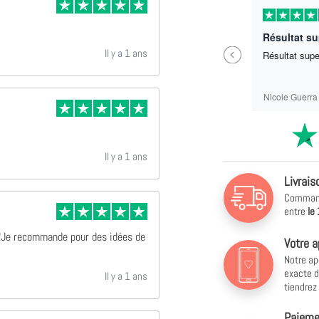
Il y a 11 mois
Résultat superbe
Previous
Il y a 1 ans
Résultat superbe
Trop bien ! M
recommande p
cadeaux !
Nicole Guerra
Véronique Mot
Il y a 1 ans
Livrais
Commande
entre
le
 !Je recommande pour des idées de
Votre a
Notre ap
exacte d
Il y a 1 ans
tiendrez
Paiemen