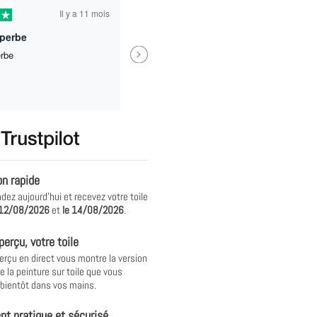
Il y a 11 mois
Il y
Trop bien ! Mes enfants ont adoré !Je recommande pour des idées de cadeaux !
Next
es enfants ont adoré !Je
Vraiment satisfaite du résultat 
our des idées de
dans les temps et en bon état
illon
Alex
on rapide
z aujourd'hui et recevez votre toile
12/08/2026
et
le
14/08/2026
.
perçu, votre toile
erçu en direct vous montre la version
e la peinture sur toile que vous
 bientôt dans vos mains.
t pratique et sécurisé