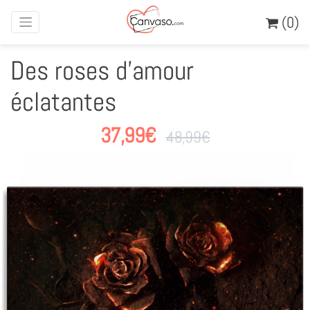
(0)
Des roses d'amour
éclatantes
37,99
€
48,99
€