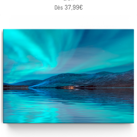
37,99
€
Dès