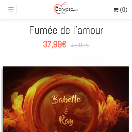
(0)
Fumée de l'amour
37,99
€
48,99
€