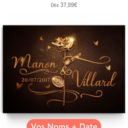
37,99
€
Dès