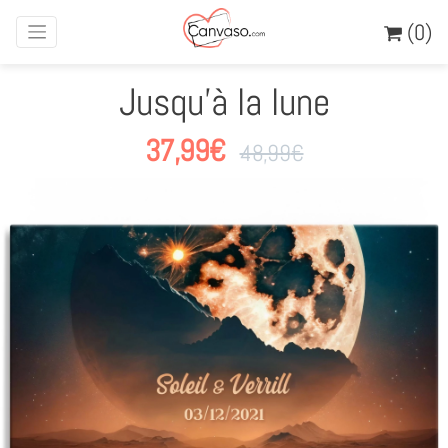
(0)
Jusqu'à la lune
37,99
€
48,99
€