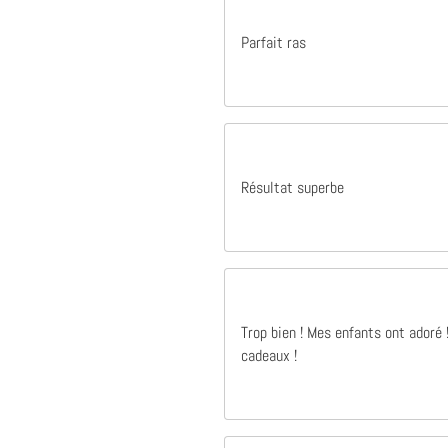
Parfait ras
Résultat superbe
Trop bien ! Mes enfants ont adoré
cadeaux !
Il y a 1 ans