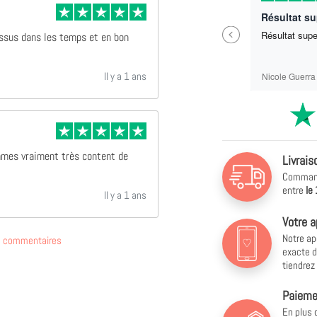
Parfait ras
Résultat s
Previous
Parfait ras
Résultat sup
essus dans les temps et en bon
Il y a 1 ans
Sébastien Labrit
Nicole Guerra
mmes vraiment très content de
Livrais
Commande
entre
le
Il y a 1 ans
Votre a
Notre ap
de commentaires
exacte d
tiendrez
Paiemen
En plus 