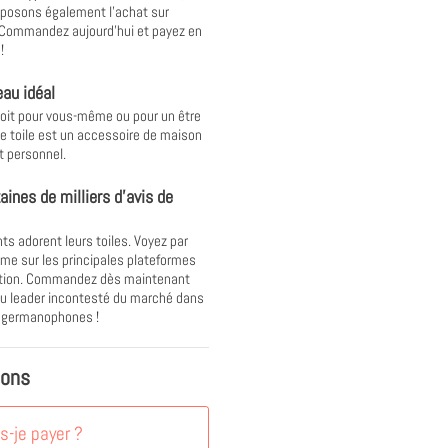
posons également l'achat sur
 Commandez aujourd'hui et payez en
!
au idéal
oit pour vous-même ou pour un être
ne toile est un accessoire de maison
t personnel.
aines de milliers d'avis de
nts adorent leurs toiles. Voyez par
e sur les principales plateformes
ation. Commandez dès maintenant
u leader incontesté du marché dans
s germanophones !
ions
-je payer ?