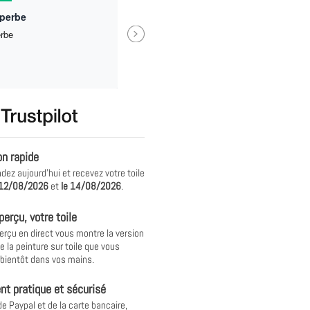
uperbe
Next
erbe
Trop bien ! Mes enfants ont ado
recommande pour des idées de
cadeaux !
Véronique Motillon
on rapide
z aujourd'hui et recevez votre toile
12/08/2026
et
le
14/08/2026
.
perçu, votre toile
erçu en direct vous montre la version
e la peinture sur toile que vous
 bientôt dans vos mains.
t pratique et sécurisé
de Paypal et de la carte bancaire,