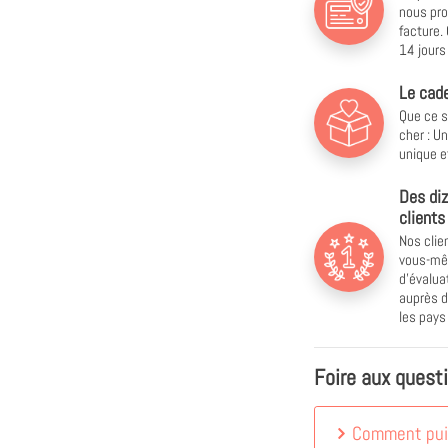
nous pro
facture.
14 jours 
Le cade
Que ce s
cher : U
unique e
Des diz
clients
Nos clie
vous-mêm
d'évalu
auprès d
les pay
Foire aux quest
Comment puis