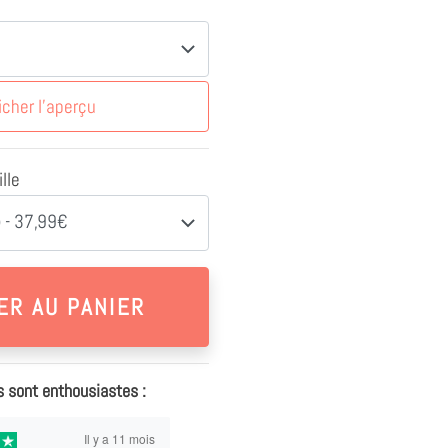
icher l'aperçu
lle
 - 37,99€
s sont enthousiastes :
Il y a 11 mois
Il y