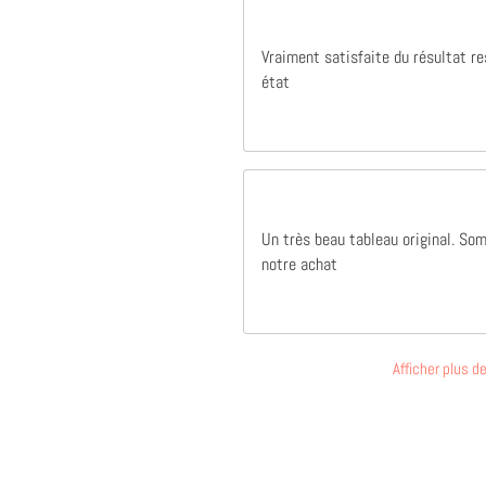
Excellent produit qualité parfait merci à vous
Excellent produit qualité parfait merci à
Vraiment satisfaite du résultat r
vous
état
Raphaël Bertrand
Un très beau tableau original. So
notre achat
Afficher plus 