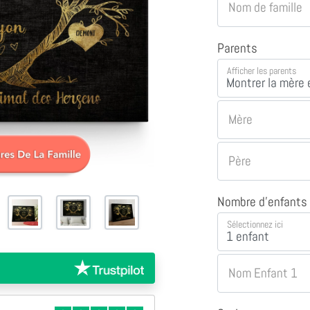
Nom de famille
Parents
Afficher les parents
Mère
Père
Nombre d'enfants
Sélectionnez ici
Nom Enfant 1