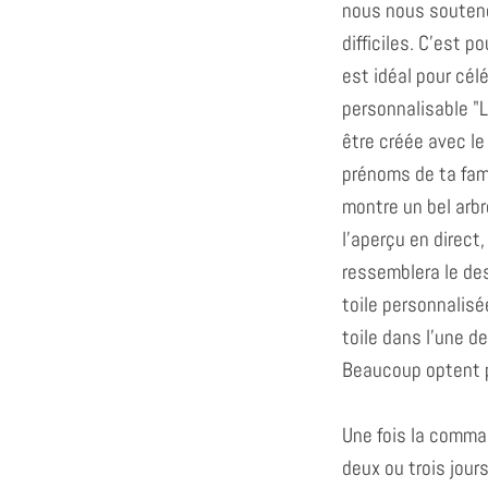
nous nous souten
difficiles. C'est 
est idéal pour célé
personnalisable "
être créée avec le
prénoms de ta fami
montre un bel arbr
l'aperçu en direct,
ressemblera le des
toile personnalisé
toile dans l'une d
Beaucoup optent p
Une fois la comman
deux ou trois jour