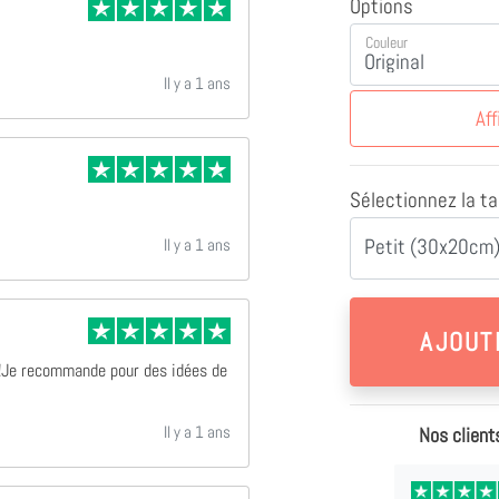
Options
Couleur
Il y a 1 ans
Aff
Sélectionnez la tai
Petit (30x20cm)
Il y a 1 ans
 !Je recommande pour des idées de
Il y a 1 ans
Nos client
Il y a 11 mois