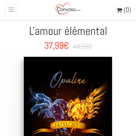
(0)
L'amour élémental
37,99
€
48,99
€