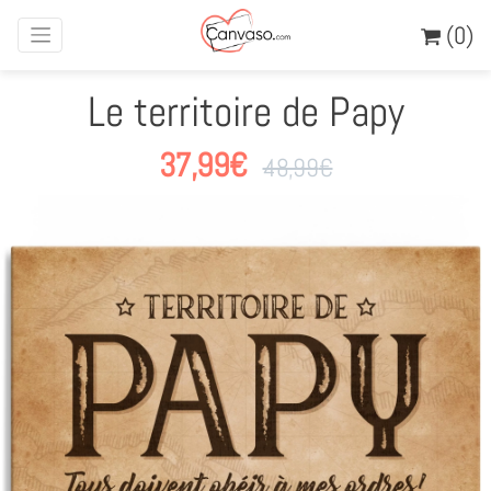
(0)
Le territoire de Papy
37,99
€
48,99
€