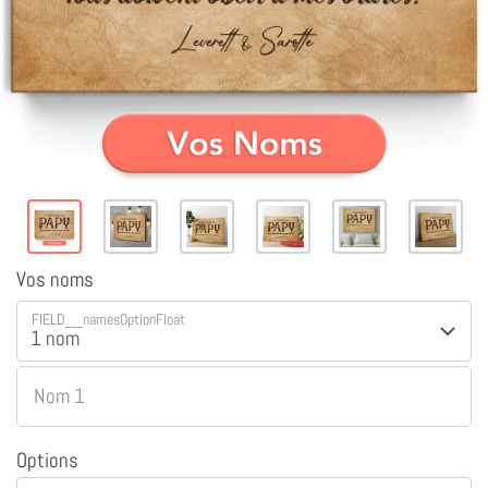
Vos noms
FIELD__namesOptionFloat
Nom 1
Options