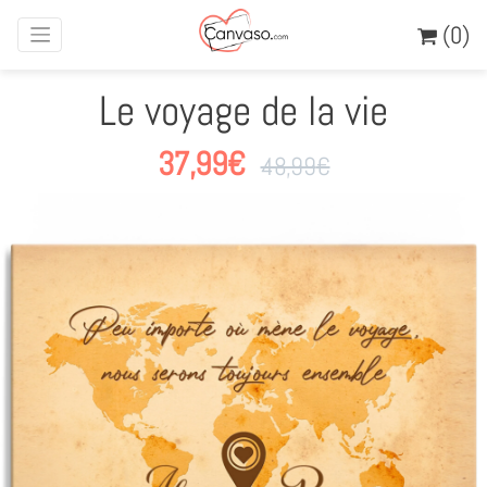
(0)
Le voyage de la vie
37,99
€
48,99
€