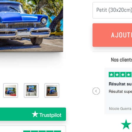
Petit (30x20cm)
Nos client
Il y a 11 mois
Parfait ras
Résultat s
Previous
Parfait ras
Résultat sup
Sébastien Labrit
Nicole Guerra