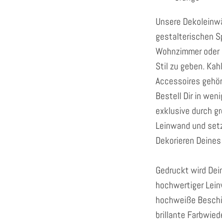
Unsere Dekoleinwä
gestalterischen S
Wohnzimmer oder 
Stil zu geben. Ka
Accessoires gehör
Bestell Dir in we
exklusive durch gr
Leinwand und set
Dekorieren Deines
Gedruckt wird Dein
hochwertiger Lein
hochweiße Beschi
brillante Farbwie