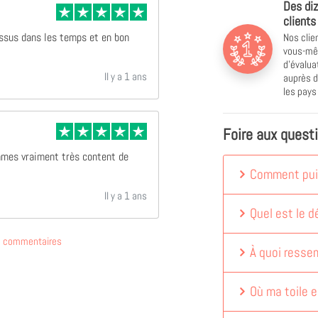
Des diz
clients
Nos clie
essus dans les temps et en bon
vous-mêm
d'évalu
Il y a 1 ans
auprès d
les pay
Foire aux quest
mmes vraiment très content de
Comment puis
Il y a 1 ans
Quel est le dé
de commentaires
À quoi ressem
Où ma toile e