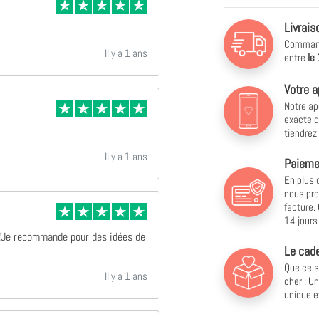
Livrais
Commande
Il y a 1 ans
entre
le
Votre a
Notre ap
exacte d
tiendrez
Il y a 1 ans
Paiemen
En plus 
nous pro
facture.
14 jours 
 !Je recommande pour des idées de
Le cade
Que ce s
Il y a 1 ans
cher : U
unique e