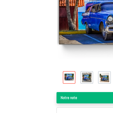
Il y a 1 ans
Excellent produit qualité parfait merci à vous
Excellent produit qualité parfait merci à
vous
Raphaël Bertrand
Notre note