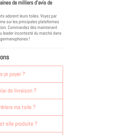
aines de milliers d'avis de
nts adorent leurs toiles. Voyez par
e sur les principales plateformes
ation. Commandez dès maintenant
u leader incontesté du marché dans
s germanophones !
ions
-je payer ?
lai de livraison ?
blera ma toile ?
st-elle produite ?