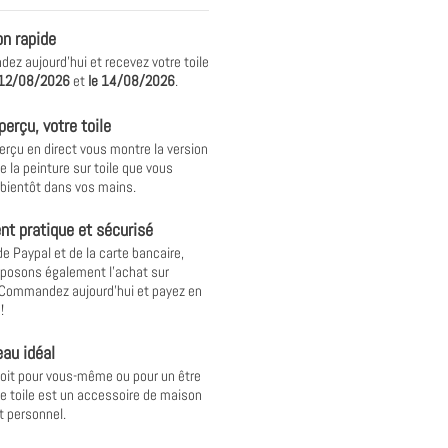
on rapide
z aujourd'hui et recevez votre toile
12/08/2026
et
le
14/08/2026
.
perçu, votre toile
erçu en direct vous montre la version
e la peinture sur toile que vous
 bientôt dans vos mains.
t pratique et sécurisé
de Paypal et de la carte bancaire,
posons également l'achat sur
 Commandez aujourd'hui et payez en
!
au idéal
oit pour vous-même ou pour un être
ne toile est un accessoire de maison
t personnel.