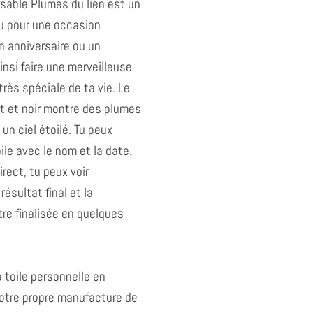
isable Plumes du lien est un
u pour une occasion
 anniversaire ou un
insi faire une merveilleuse
très spéciale de ta vie. Le
let et noir montre des plumes
n ciel étoilé. Tu peux
ile avec le nom et la date.
rect, tu peux voir
ésultat final et la
e finalisée en quelques
 toile personnelle en
otre propre manufacture de