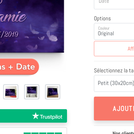
Date
Options
Couleur
Aff
Sélectionnez la tai
Petit (30x20cm)
Nos client