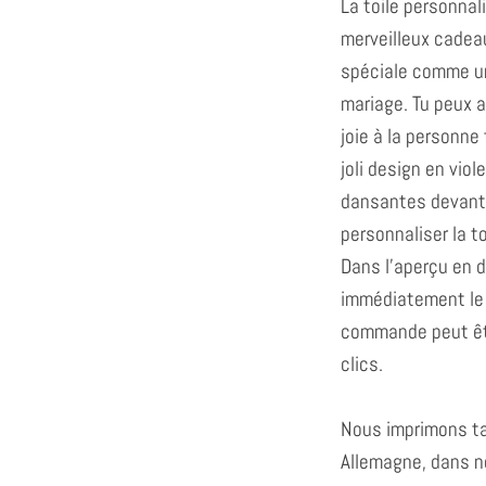
La toile personnal
merveilleux cadea
spéciale comme un
mariage. Tu peux a
joie à la personne 
joli design en vio
dansantes devant u
personnaliser la to
Dans l'aperçu en di
immédiatement le r
commande peut êtr
clics.
Nous imprimons ta
Allemagne, dans n