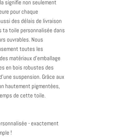
ela signifie non seulement
ieure pour chaque
ssi des délais de livraison
s ta toile personnalisée dans
ours ouvrables. Nous
usement toutes les
es matériaux d'emballage
res en bois robustes des
 d'une suspension. Grâce aux
ion hautement pigmentées,
temps de cette toile.
personnalisée - exactement
ple !