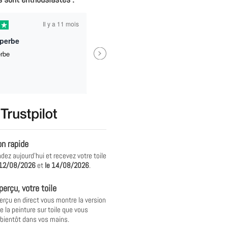
Il y a 11 mois
Il y
uperbe
Next
erbe
Trop bien ! Mes enfants ont ado
recommande pour des idées de
cadeaux !
Véronique Motillon
on rapide
z aujourd'hui et recevez votre toile
12/08/2026
et
le
14/08/2026
.
perçu, votre toile
erçu en direct vous montre la version
e la peinture sur toile que vous
 bientôt dans vos mains.