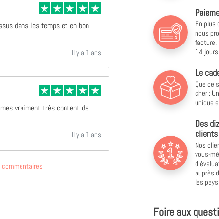
Paiemen
En plus 
essus dans les temps et en bon
nous pro
facture.
14 jours 
Il y a 1 ans
Le cade
Que ce s
cher : U
unique e
mmes vraiment très content de
Des diz
clients
Il y a 1 ans
Nos clie
vous-mêm
d'évalu
de commentaires
auprès d
les pay
Foire aux quest