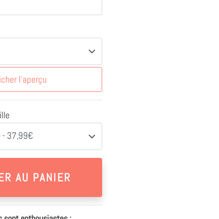
icher l'aperçu
lle
 - 37,99€
s sont enthousiastes :