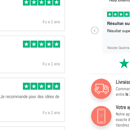
Il y a 11 mois
Il y a 1 ans
Parfait ras
Résultat s
Previous
Parfait ras
Résultat sup
Sébastien Labrit
Nicole Guerra
Il y a 1 ans
Livrais
Commande
entre
le
 !Je recommande pour des idées de
Votre a
Il y a 1 ans
Notre ap
exacte d
tiendrez