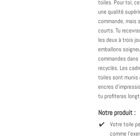
toiles. Pour toi, c
une qualité supér
commande, mais au
courts. Tu recevra
les deux à trois j
emballons soigne
commandes dans d
recyclés. Les cad
toiles sont munis
encres d'impress
tu profiteras long
Notre produit :
Votre toile 
comme l'exem