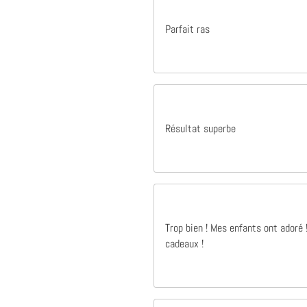
Parfait ras
Il y a 1 ans
Excellent produit qualité parfait merci à vous
Excellent produit qualité parfait merci à
vous
Raphaël Bertrand
Résultat superbe
Trop bien ! Mes enfants ont adoré
cadeaux !