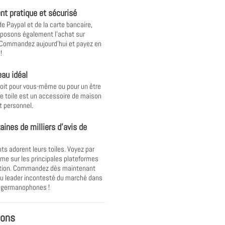
t pratique et sécurisé
de Paypal et de la carte bancaire,
posons également l'achat sur
 Commandez aujourd'hui et payez en
!
au idéal
oit pour vous-même ou pour un être
ne toile est un accessoire de maison
t personnel.
aines de milliers d'avis de
nts adorent leurs toiles. Voyez par
e sur les principales plateformes
ation. Commandez dès maintenant
u leader incontesté du marché dans
s germanophones !
ions