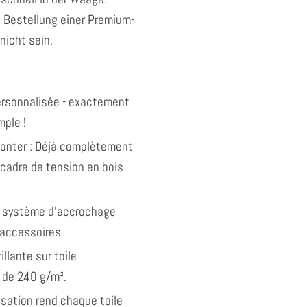
e Bestellung einer Premium-
nicht sein.
personnalisée - exactement
ple !
monter : Déjà complètement
 cadre de tension en bois
 système d'accrochage
 accessoires
illante sur toile
 de 240 g/m².
isation rend chaque toile