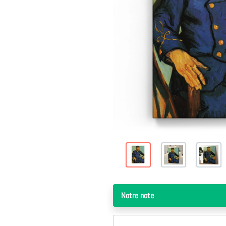
Il y a 1 ans
Excellent produit qualité parfait merci à vous
Excellent produit qualité parfait merci à
vous
Raphaël Bertrand
Notre note