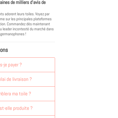
aines de milliers d'avis de
nts adorent leurs toiles. Voyez par
e sur les principales plateformes
ation. Commandez dès maintenant
u leader incontesté du marché dans
s germanophones !
ions
-je payer ?
lai de livraison ?
blera ma toile ?
st-elle produite ?