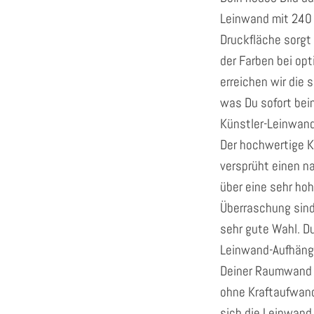
Leinwand mit 240
Druckfläche sorgt 
der Farben bei op
erreichen wir die
was Du sofort be
Künstler-Leinwand
Der hochwertige K
versprüht einen na
über eine sehr hoh
Überraschung sind
sehr gute Wahl. D
Leinwand-Aufhänge
Deiner Raumwand s
ohne Kraftaufwand
sich die Leinwand 