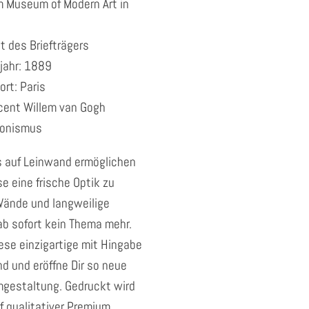
im Museum of Modern Art in
it des Briefträgers
jahr: 1889
rt: Paris
ncent Willem van Gogh
sionismus
ts auf Leinwand ermöglichen
e eine frische Optik zu
Wände und langweilige
ab sofort kein Thema mehr.
diese einzigartige mit Hingabe
d und eröffne Dir so neue
gestaltung. Gedruckt wird
f qualitativer Premium