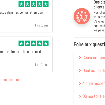
Des diz
clients
Nos clie
essus dans les temps et en bon
vous-mêm
d'évalu
Il y a 1 ans
auprès d
les pay
Foire aux quest
mmes vraiment très content de
Comment puis
Il y a 1 ans
Quel est le dé
de commentaires
À quoi ressem
Où ma toile e