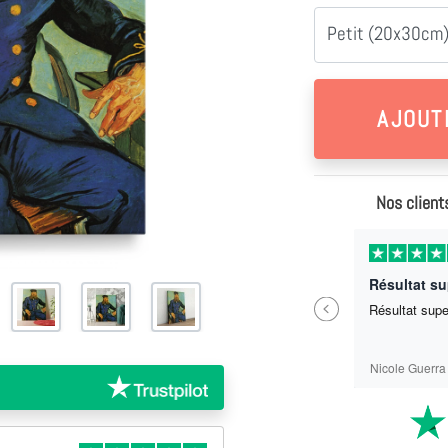
Petit (20x30cm)
Nos client
Il y a 11 mois
Parfait ras
Résultat s
Previous
Parfait ras
Résultat sup
Sébastien Labrit
Nicole Guerra