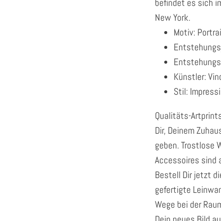
befindet es sich 
New York.
Motiv: Portra
Entstehungs
Entstehungso
Künstler: Vi
Stil: Impres
Qualitäts-Artprin
Dir, Deinem Zuhaus
geben. Trostlose 
Accessoires sind 
Bestell Dir jetzt 
gefertigte Leinwan
Wege bei der Raum
Dein neues Bild au