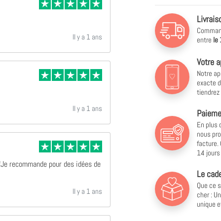
Livrais
Commande
Il y a 1 ans
entre
le
Votre a
Notre ap
exacte d
tiendrez
Il y a 1 ans
Paiemen
En plus 
nous pro
facture.
14 jours 
 !Je recommande pour des idées de
Le cade
Que ce s
Il y a 1 ans
cher : U
unique e