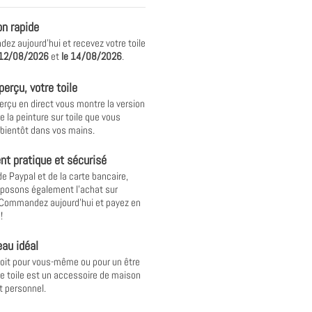
on rapide
z aujourd'hui et recevez votre toile
12/08/2026
et
le
14/08/2026
.
perçu, votre toile
erçu en direct vous montre la version
e la peinture sur toile que vous
 bientôt dans vos mains.
t pratique et sécurisé
de Paypal et de la carte bancaire,
posons également l'achat sur
 Commandez aujourd'hui et payez en
!
au idéal
oit pour vous-même ou pour un être
ne toile est un accessoire de maison
t personnel.