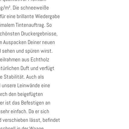
 g/m². Die schneeweiße
für eine brillante Wiedergabe
timalem Tintenauftrag. So
 schönsten Druckergebnisse,
im Auspacken Deiner neuen
 sehen und spüren wirst.
eilrahmen aus Echtholz
türlichen Duft und verfügt
e Stabilität. Auch als
 unsere Leinwände eine
urch den beigefügten
r ist das Befestigen an
ehr einfach. Da er sich
 verschieben lässt, befindet
schnell in der Waage.