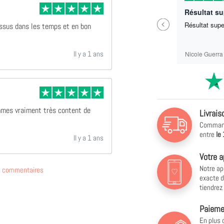
Parfait ras
Résultat s
Previous
Parfait ras
Résultat sup
essus dans les temps et en bon
Il y a 1 ans
Sébastien Labrit
Nicole Guerra
mmes vraiment très content de
Livrais
Commande
entre
le
Il y a 1 ans
Votre a
Notre ap
de commentaires
exacte d
tiendrez
Paiemen
En plus 