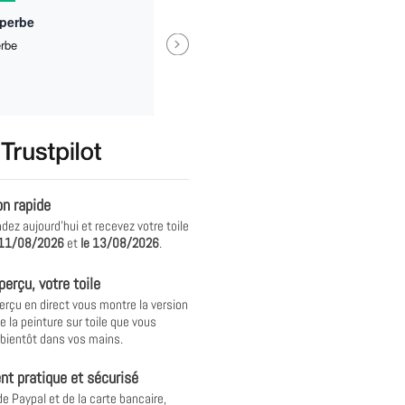
uperbe
Next
erbe
Trop bien ! Mes enfants ont ado
recommande pour des idées de
cadeaux !
Véronique Motillon
on rapide
z aujourd'hui et recevez votre toile
11/08/2026
et
le
13/08/2026
.
perçu, votre toile
erçu en direct vous montre la version
e la peinture sur toile que vous
 bientôt dans vos mains.
t pratique et sécurisé
de Paypal et de la carte bancaire,