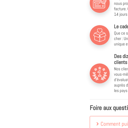
nous pro
facture.
14 jours 
Le cade
Que ce s
cher : U
unique e
Des diz
clients
Nos clie
vous-mêm
d'évalu
auprès d
les pay
Foire aux quest
Comment puis