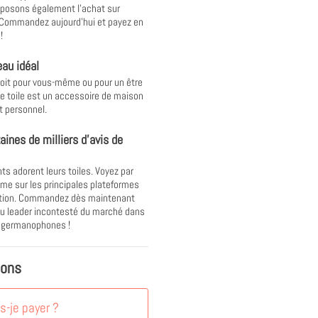
posons également l'achat sur
 Commandez aujourd'hui et payez en
!
au idéal
oit pour vous-même ou pour un être
ne toile est un accessoire de maison
t personnel.
aines de milliers d'avis de
nts adorent leurs toiles. Voyez par
e sur les principales plateformes
ation. Commandez dès maintenant
u leader incontesté du marché dans
s germanophones !
ions
-je payer ?