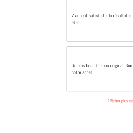
Excellent produit qualité parfait merci à vous
Excellent produit qualité parfait merci à
Vraiment satisfaite du résultat r
vous
état
Raphaël Bertrand
Un très beau tableau original. So
notre achat
Afficher plus 