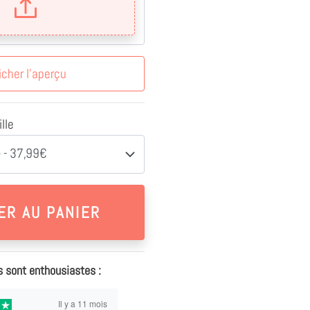
icher l'aperçu
lle
 - 37,99€
s sont enthousiastes :
Il y a 11 mois
Il y