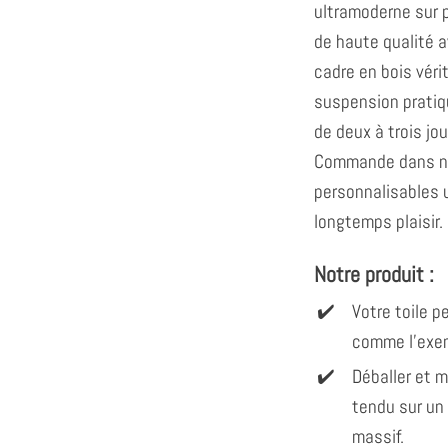
ultramoderne sur p
de haute qualité
cadre en bois véri
suspension pratiqu
de deux à trois jo
Commande dans no
personnalisables u
longtemps plaisir.
Notre produit :
Votre toile 
comme l'exem
Déballer et 
tendu sur un
massif.