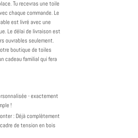
lace. Tu recevras une toile
 avec chaque commande. Le
table est livré avec une
e. Le délai de livraison est
urs ouvrables seulement.
tre boutique de toiles
n cadeau familial qui fera
personnalisée - exactement
ple !
monter : Déjà complètement
 cadre de tension en bois