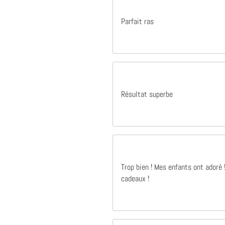
Parfait ras
Résultat superbe
Trop bien ! Mes enfants ont adoré
cadeaux !
Il y a 1 ans