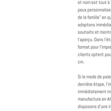
et nom est tout à f
peux personnalise
de la famille" en 
adaptons immédiat
souhaits et montr
l'aperçu. Dans l'é
format pour l'impr
clients optent po
cm.
Si le mode de paie
dernière étape, l'
immédiatement mi
manufacture en Al
disposons d'une in