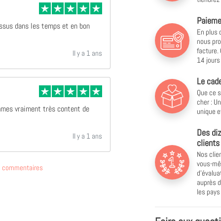
Paiemen
essus dans les temps et en bon
En plus 
nous pro
facture.
Il y a 1 ans
14 jours 
Le cade
Que ce s
cher : U
mmes vraiment très content de
unique e
Des diz
Il y a 1 ans
clients
Nos clie
vous-mêm
de commentaires
d'évalu
auprès d
les pay