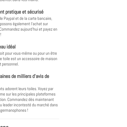
t pratique et sécurisé
de Paypal et de la carte bancaire,
posons également l'achat sur
 Commandez aujourd'hui et payez en
!
au idéal
oit pour vous-même ou pour un être
ne toile est un accessoire de maison
t personnel.
aines de milliers d'avis de
nts adorent leurs toiles. Voyez par
e sur les principales plateformes
ation. Commandez dès maintenant
u leader incontesté du marché dans
s germanophones !