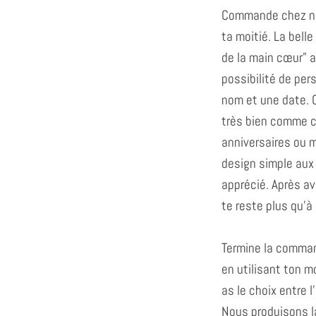
Commande chez no
ta moitié. La belle
de la main cœur" at
possibilité de pers
nom et une date. C
très bien comme c
anniversaires ou 
design simple aux 
apprécié. Après avo
te reste plus qu'à 
Termine la comman
en utilisant ton m
as le choix entre l
Nous produisons l