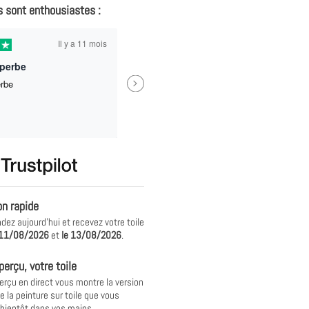
s sont enthousiastes :
Il y a 11 mois
Il y
uperbe
Next
erbe
Trop bien ! Mes enfants ont ado
recommande pour des idées de
cadeaux !
Véronique Motillon
on rapide
z aujourd'hui et recevez votre toile
11/08/2026
et
le
13/08/2026
.
perçu, votre toile
erçu en direct vous montre la version
e la peinture sur toile que vous
 bientôt dans vos mains.