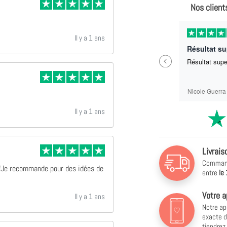
Nos client
Il y a 11 mois
Il y a 1 ans
Parfait ras
Résultat s
Previous
Parfait ras
Résultat sup
Sébastien Labrit
Nicole Guerra
Il y a 1 ans
Livrais
Commande
 !Je recommande pour des idées de
entre
le
Votre a
Il y a 1 ans
Notre ap
exacte d
tiendrez