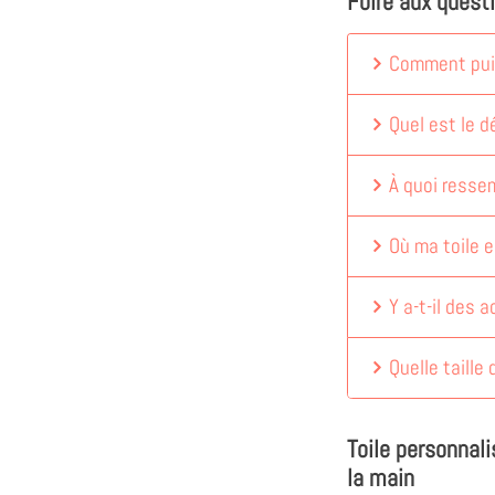
Foire aux quest
Comment puis
Quel est le dé
À quoi ressem
Où ma toile e
Y a-t-il des 
Quelle taille 
Toile personnal
la main