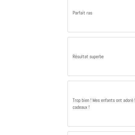
Parfait ras
Il y a 1 ans
Excellent produit qualité parfait merci à vous
Excellent produit qualité parfait merci à
vous
Raphaël Bertrand
Résultat superbe
Trop bien ! Mes enfants ont adoré
cadeaux !