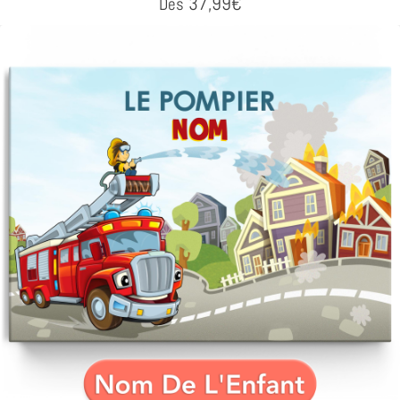
37,99
€
Dès