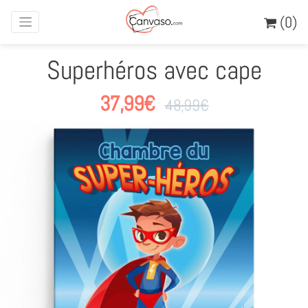
(0)
Superhéros avec cape
37,99
€
48,99
€