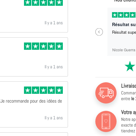
Il y a 11 mois
Il y a 1 ans
Parfait ras
Résultat s
Previous
Parfait ras
Résultat sup
Sébastien Labrit
Nicole Guerra
Il y a 1 ans
Livrais
Commande
entre
le
 !Je recommande pour des idées de
Votre a
Il y a 1 ans
Notre ap
exacte d
tiendrez