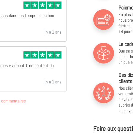
Paiemen
En plus 
essus dans les temps et en bon
nous pro
facture.
14 jours 
Il y a 1 ans
Le cade
Que ce s
cher : U
unique e
mmes vraiment très content de
Des diz
clients
Il y a 1 ans
Nos clie
vous-mêm
d'évalu
de commentaires
auprès d
les pay
Foire aux quest