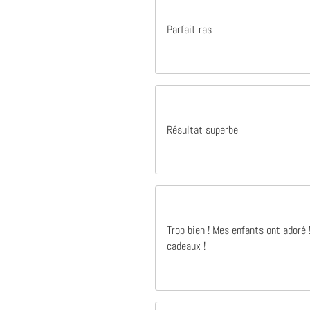
Parfait ras
Il y a 1 ans
Excellent produit qualité parfait merci à vous
Excellent produit qualité parfait merci à
vous
Raphaël Bertrand
Résultat superbe
Trop bien ! Mes enfants ont adoré
cadeaux !