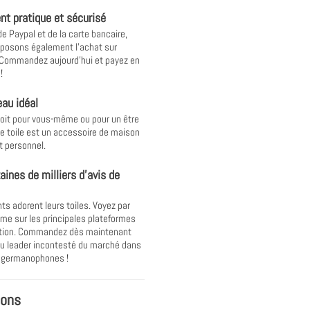
t pratique et sécurisé
de Paypal et de la carte bancaire,
posons également l'achat sur
 Commandez aujourd'hui et payez en
!
au idéal
oit pour vous-même ou pour un être
ne toile est un accessoire de maison
t personnel.
aines de milliers d'avis de
nts adorent leurs toiles. Voyez par
e sur les principales plateformes
ation. Commandez dès maintenant
u leader incontesté du marché dans
s germanophones !
ions