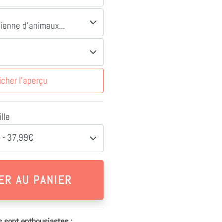
icher l'aperçu
lle
 - 37,99€
s sont enthousiastes :