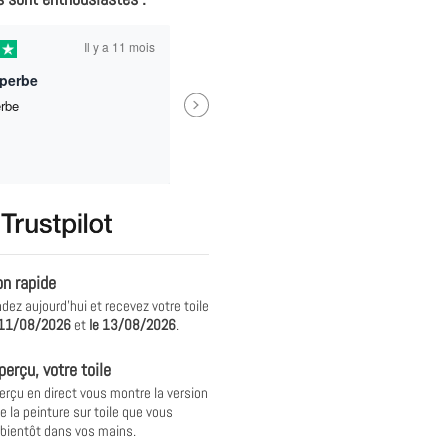
Il y a 11 mois
Il y
uperbe
Next
erbe
Trop bien ! Mes enfants ont ado
recommande pour des idées de
cadeaux !
Véronique Motillon
on rapide
z aujourd'hui et recevez votre toile
11/08/2026
et
le
13/08/2026
.
perçu, votre toile
erçu en direct vous montre la version
e la peinture sur toile que vous
 bientôt dans vos mains.