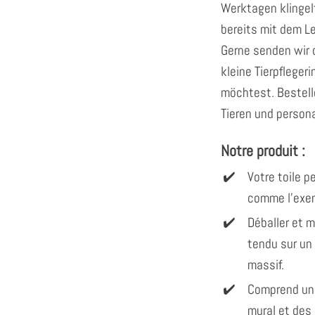
Werktagen klingel
bereits mit dem Le
Gerne senden wir d
kleine Tierpfleger
möchtest. Bestelle
Tieren und person
Notre produit :
Votre toile 
comme l'exem
Déballer et 
tendu sur un
massif.
Comprend un
mural et des