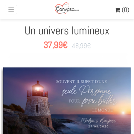
(0)
Un univers lumineux
37,99
€
48,99
€