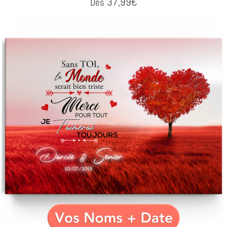
37,99
€
Dès