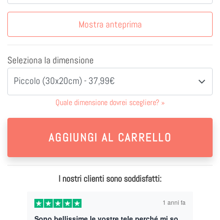
Mostra anteprima
Seleziona la dimensione
Piccolo (30x20cm) - 37,99€
Quale dimensione dovrei scegliere?
»
I nostri clienti sono soddisfatti:
1 anni fa
Sono bellissime le vostre tele perché mi sono affidata a voi di nuovo x il nostro matrimonio grazie e farò affidamento per altre cose su di voi