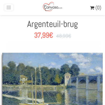
(0)
Argenteuil-brug
37,99
€
48,99
€