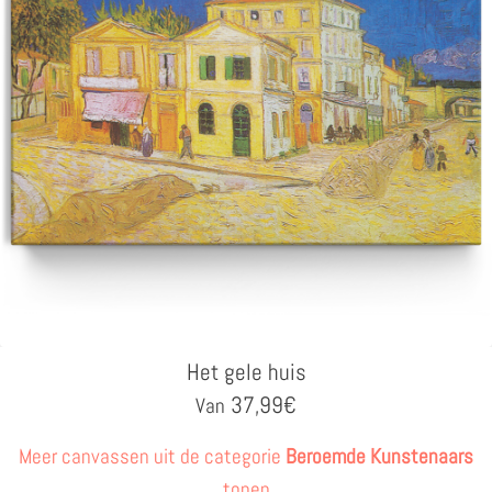
Het gele huis
37,99
€
Van
Meer canvassen uit de categorie
Beroemde Kunstenaars
tonen