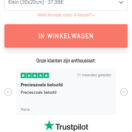
Klein (30x20cm) - 37,99€
Welk formaat moet ik kiezen?
»
Onze klanten zijn enthousiast:
11 maanden geleden
ofd
Previous
Next
Eindresultaat is heel mooi
beetje spijt had dat ik nie
heb genomen.
Bindia