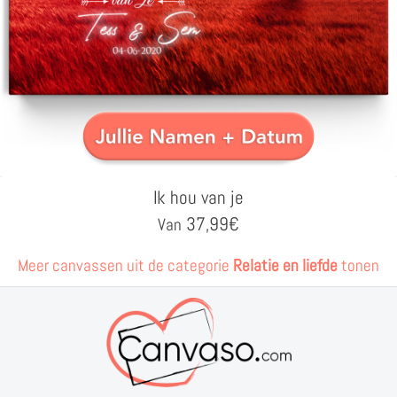
Ik hou van je
37,99
€
Van
Meer canvassen uit de categorie
Relatie en liefde
tonen