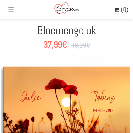
(0)
Bloemengeluk
37,99
€
48,99
€