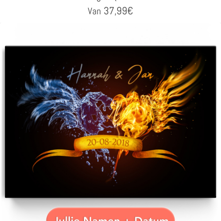
37,99
€
Van