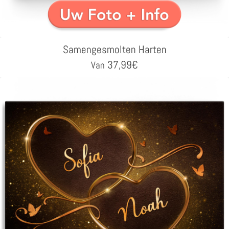
Samengesmolten Harten
37,99
€
Van