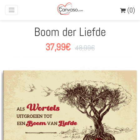
(0)
Boom der Liefde
37,99
€
48,99
€