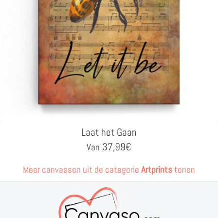
Laat het Gaan
37,99
€
Van
Meer canvassen uit de categorie
Artprints
tonen