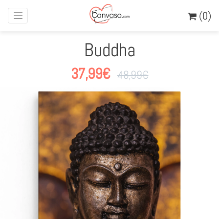
(0)
Buddha
37,99
€
48,99
€