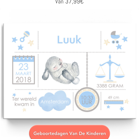
37,99
€
Van