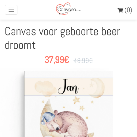
(0)
Canvas voor geboorte beer
droomt
37,99
€
48,99
€