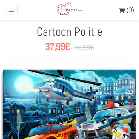
(0)
Cartoon Politie
37,99
€
48,99
€