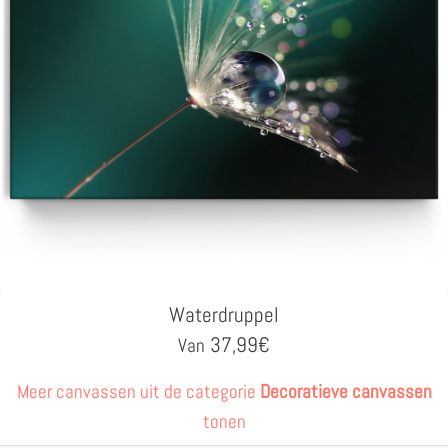
Waterdruppel
37,99
€
Van
Meer canvassen uit de categorie
Decoratieve canvassen
tonen