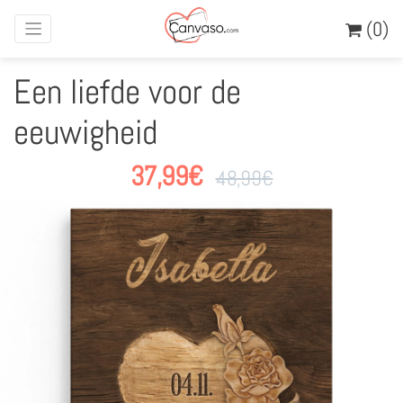
(0)
Een liefde voor de
eeuwigheid
37,99
€
48,99
€