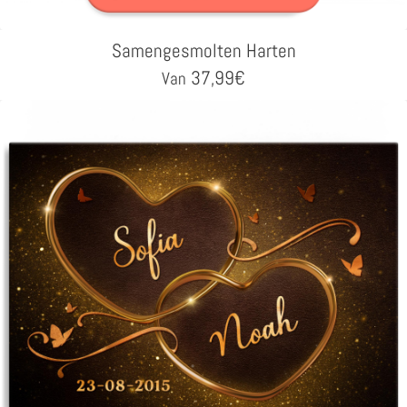
Samengesmolten Harten
37,99
€
Van