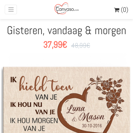
(0)
Gisteren, vandaag & morgen
37,99
€
48,99
€