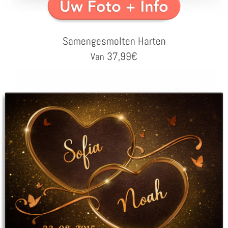
Samengesmolten Harten
37,99
€
Van