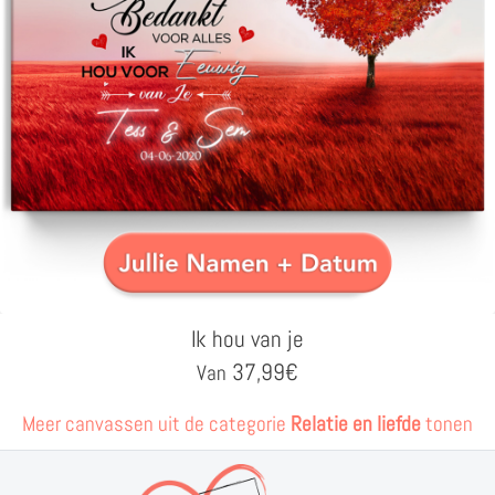
Ik hou van je
37,99
€
Van
Meer canvassen uit de categorie
Relatie en liefde
tonen