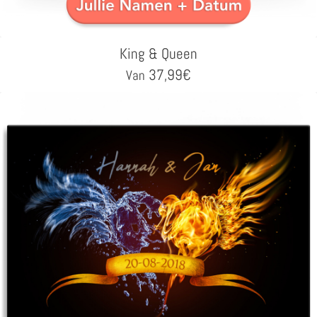
King & Queen
37,99
€
Van