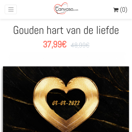
(0)
Gouden hart van de liefde
37,99
€
48,99
€