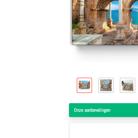
1 jaar geleden
deze site werkt snel duidelijk en is zeer betrouwbaar,heb er nog niet vaak besteld maar mijn ervaring is zeer goed hele fijne samenwerking.100%
deze site werkt snel duidelijk en is zeer
betrouwbaar,heb er nog niet vaak
besteld maar mijn ervaring is zeer goed
hele fijne samenwerking.100%
Cor Van Der Linden
Onze aanbevelingen