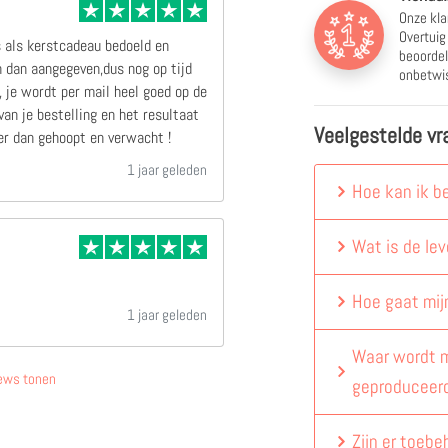
Onze kla
Overtuig
s als kerstcadeau bedoeld en
beoordel
 dan aangegeven,dus nog op tijd
onbetwis
 je wordt per mail heel goed op de
an je bestelling en het resultaat
Veelgestelde vr
r dan gehoopt en verwacht !
1 jaar geleden
Hoe kan ik b
Wat is de lev
Hoe gaat mij
1 jaar geleden
Waar wordt m
ews tonen
geproduceer
Zijn er toebe