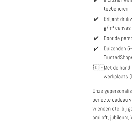
toebehoren
Briljant dru
g/m² canvas
Door de perso
Duizenden 5-
TrustedShop
Met de hand 
werkplaats (
Onze gepersonalis
perfecte cadeau vo
vrienden etc. bij 
bruiloft, jubileum,