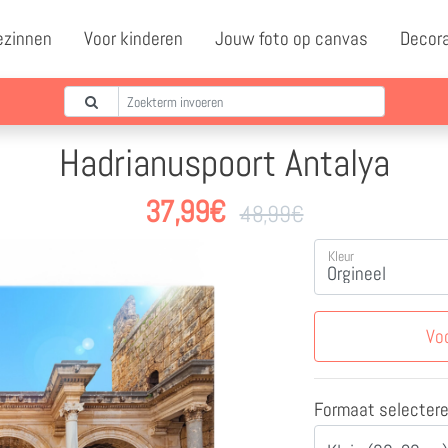
ezinnen
Voor kinderen
Jouw foto op canvas
Decor
Hadrianuspoort Antalya
37,99
€
48,99
€
Kleur
Vo
Formaat selecter