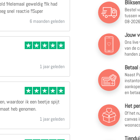
Bliksem
ld !Helemaal geweldig !!Ik had
Bestel v
eg snel reactie !!Super
tussen
w
6 maanden geleden
08-2026
Jouw v
Ons live
van de c
handen z
1 jaar geleden
Betaal 
Naast Pa
instanto
aankopen
en betaa
en, waardoor ik een beetje spijt
Het pe
ormaat heb genomen.
Of het nu
canvas i
1 jaar geleden
woonacc
Tiendui