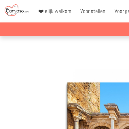
❤️ elijk welkom
Voor stellen
Voor g