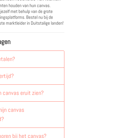
nten houden van hun canvas.
 jezelf met behulp van de grote
ingsplatforms. Bestel nu bij de
te marktleider in Duitstalige landen!
agen
etalen?
ertijd?
n canvas eruit zien?
ijn canvas
d?
horen bij het canvas?