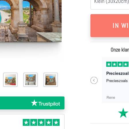
Klein (30x20cm)
Onze klan
1 weken geleden
Zo een erg mooi Canvas doek besteld !Helemaal geweldig !!Ik had nog gemaikd met het bedrijf en kreeg snel reactie !!Super
Precieszoal
Previous
Zo een erg mooi Canvas doek besteld
Precieszoals 
!Helemaal geweldig !!Ik had nog
gemaikd met het bedrijf en kreeg snel
reactie !!Super
C Weber
Rene