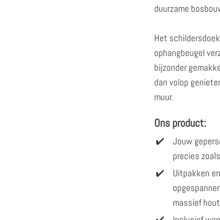
duurzame bosbou
Het schildersdoe
ophangbeugel verz
bijzonder gemakkel
dan volop genieten
muur.
Ons product:
Jouw gepers
precies zoals
Uitpakken en
opgespannen
massief hout
Inclusief w