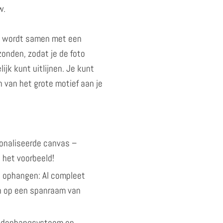
w.
k wordt samen met een
onden, zodat je de foto
ijk kunt uitlijnen. Je kunt
 van het grote motief aan je
onaliseerde canvas –
 het voorbeeld!
 ophangen: Al compleet
 op een spanraam van
andophangsysteem en