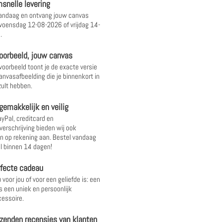
snelle levering
andaag en ontvang jouw canvas
oensdag 12-08-2026 of vrijdag 14-
.
oorbeeld, jouw canvas
 voorbeeld toont je de exacte versie
anvasafbeelding die je binnenkort in
ult hebben.
gemakkelijk en veilig
yPal, creditcard en
verschrijving bieden wij ook
 op rekening aan. Bestel vandaag
l binnen 14 dagen!
rfecte cadeau
 voor jou of voor een geliefde is: een
s een uniek en persoonlijk
essoire.
zenden recensies van klanten