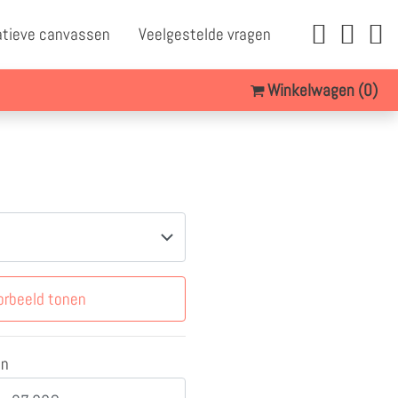
atieve canvassen
Veelgestelde vragen
Winkelwagen
(0)
orbeeld tonen
en