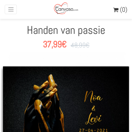
(0)
Handen van passie
37,99
€
48,99
€