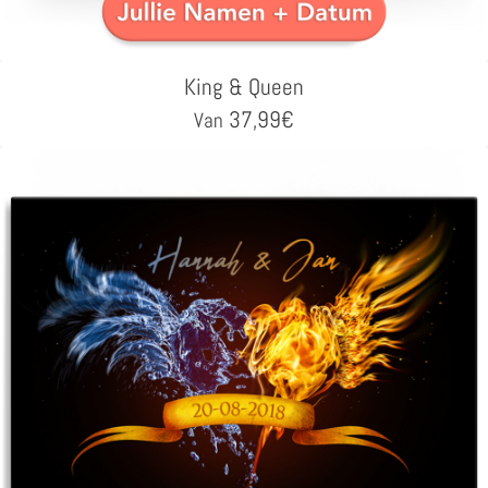
King & Queen
37,99
€
Van