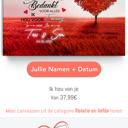
Ik hou van je
37,99
€
Van
Meer canvassen uit de categorie
Relatie en liefde
tonen