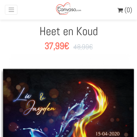
(0)
Heet en Koud
37,99
€
48,99
€