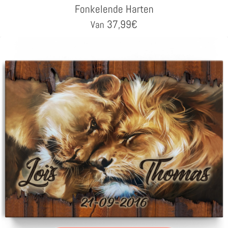
Fonkelende Harten
37,99
€
Van