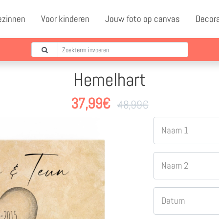
ezinnen
Voor kinderen
Jouw foto op canvas
Decor
Hemelhart
37,99
€
48,99
€
Naam 1
Naam 2
Datum