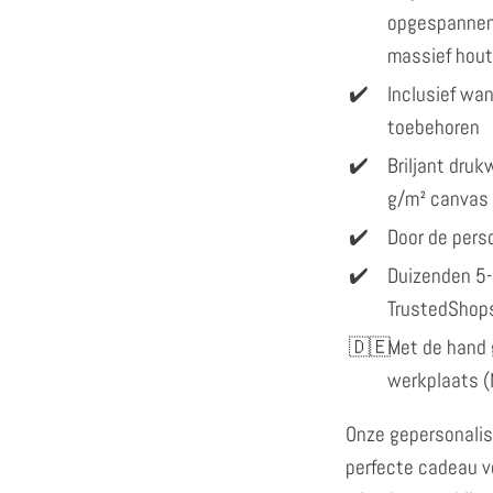
opgespannen
massief hout
Inclusief w
toebehoren
Briljant dru
g/m² canvas
Door de perso
Duizenden 5-
TrustedShop
Met de hand 
werkplaats (
Onze gepersonalis
perfecte cadeau vo