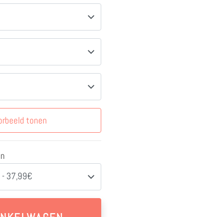
orbeeld tonen
en
 - 37,99€