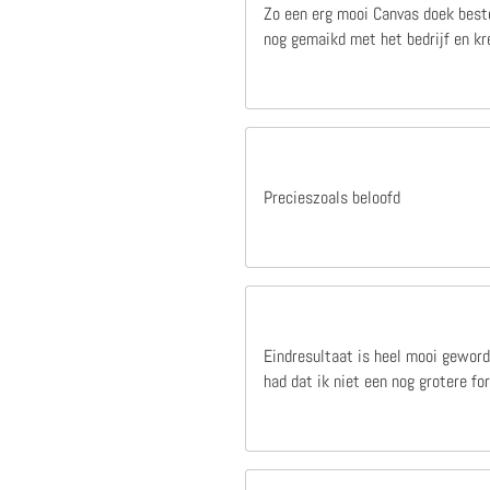
Zo een erg mooi Canvas doek beste
nog gemaikd met het bedrijf en kre
1 jaar geleden
deze site werkt snel duidelijk en is zeer betrouwbaar,heb er nog niet vaak besteld maar mijn ervaring is zeer goed hele fijne samenwerking.100%
Precieszoals beloofd
deze site werkt snel duidelijk en is zeer
betrouwbaar,heb er nog niet vaak
besteld maar mijn ervaring is zeer goed
hele fijne samenwerking.100%
Cor Van Der Linden
Eindresultaat is heel mooi geword
had dat ik niet een nog grotere f