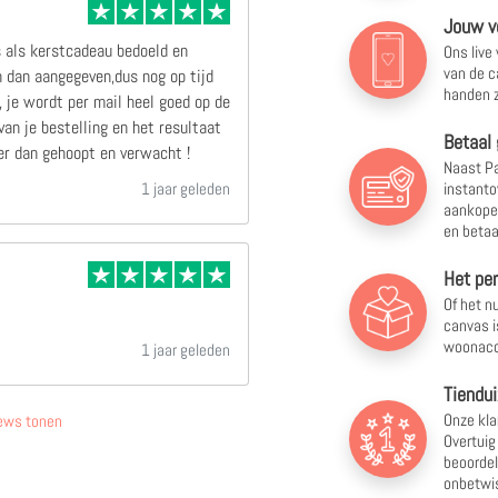
Jouw v
s als kerstcadeau bedoeld en
Ons live
van de c
 dan aangegeven,dus nog op tijd
handen z
 je wordt per mail heel goed op de
an je bestelling en het resultaat
Betaal 
r dan gehoopt en verwacht !
Naast Pa
instanto
1 jaar geleden
aankopen
en betaa
Het pe
Of het nu
canvas i
woonacc
1 jaar geleden
Tiendui
Onze kla
ews tonen
Overtuig
beoordel
onbetwis