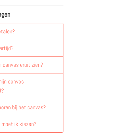
agen
etalen?
ertijd?
n canvas eruit zien?
ijn canvas
d?
horen bij het canvas?
 moet ik kiezen?