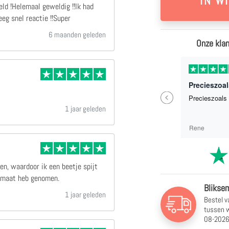
ld !Helemaal geweldig !!Ik had
eg snel reactie !!Super
6 maanden geleden
Onze klan
1 weken geleden
Zo een erg mooi Canvas doek besteld !Helemaal geweldig !!Ik had nog gemaikd met het bedrijf en kreeg snel reactie !!Super
Precieszoal
Previous
Zo een erg mooi Canvas doek besteld
Precieszoals 
!Helemaal geweldig !!Ik had nog
1 jaar geleden
gemaikd met het bedrijf en kreeg snel
reactie !!Super
C Weber
Rene
en, waardoor ik een beetje spijt
ormaat heb genomen.
Bliksem
1 jaar geleden
Bestel v
tussen
w
08-2026