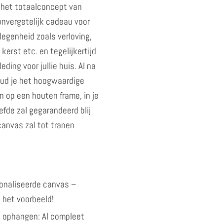
 het totaalconcept van
onvergetelijk cadeau voor
legenheid zoals verloving,
 kerst etc. en tegelijkertijd
eding voor jullie huis. Al na
ud je het hoogwaardige
 op een houten frame, in je
fde zal gegarandeerd blij
 canvas zal tot tranen
onaliseerde canvas –
 het voorbeeld!
 ophangen: Al compleet