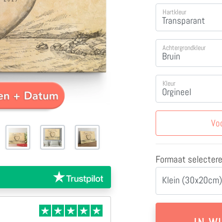
Hartkleur
Achtergrondkleur
Kleur
Vo
Formaat selecter
Klein (30x20cm)