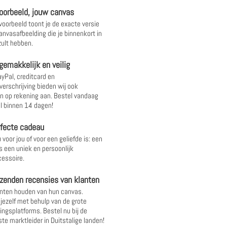
oorbeeld, jouw canvas
 voorbeeld toont je de exacte versie
anvasafbeelding die je binnenkort in
ult hebben.
gemakkelijk en veilig
yPal, creditcard en
verschrijving bieden wij ook
 op rekening aan. Bestel vandaag
l binnen 14 dagen!
rfecte cadeau
 voor jou of voor een geliefde is: een
s een uniek en persoonlijk
essoire.
zenden recensies van klanten
nten houden van hun canvas.
 jezelf met behulp van de grote
ingsplatforms. Bestel nu bij de
te marktleider in Duitstalige landen!