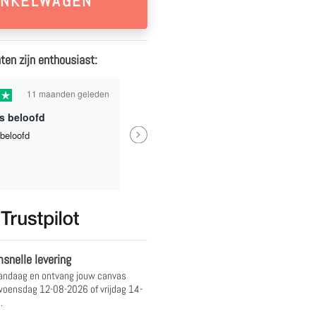
ten zijn enthousiast:
11 maanden geleden
1 jaa
s beloofd
Next
beloofd
Eindresultaat is heel mooi gew
waardoor ik een beetje spijt had
niet een nog grotere formaat he
genomen.
Bindia
snelle levering
andaag en ontvang jouw canvas
oensdag 12-08-2026 of vrijdag 14-
.