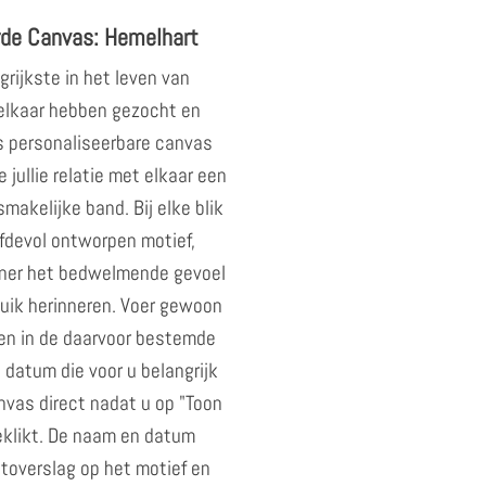
rde Canvas: Hemelhart
grijkste in het leven van
elkaar hebben gezocht en
 personaliseerbare canvas
 jullie relatie met elkaar een
makelijke band. Bij elke blik
efdevol ontworpen motief,
artner het bedwelmende gevoel
 buik herinneren. Voer gewoon
n in de daarvoor bestemde
n datum die voor u belangrijk
nvas direct nadat u op "Toon
eklikt. De naam en datum
j toverslag op het motief en