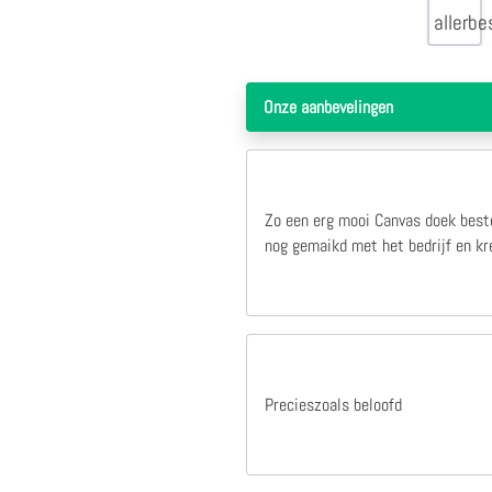
1 jaar geleden
deze site werkt snel duidelijk en is zeer betrouwbaar,heb er nog niet vaak besteld maar mijn ervaring is zeer goed hele fijne samenwerking.100%
deze site werkt snel duidelijk en is zeer
betrouwbaar,heb er nog niet vaak
Onze aanbevelingen
besteld maar mijn ervaring is zeer goed
hele fijne samenwerking.100%
Cor Van Der Linden
Zo een erg mooi Canvas doek beste
nog gemaikd met het bedrijf en kre
Precieszoals beloofd