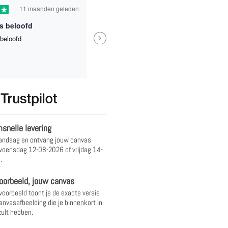
11 maanden geleden
1 jaa
s beloofd
Next
beloofd
Eindresultaat is heel mooi gew
waardoor ik een beetje spijt had
niet een nog grotere formaat he
genomen.
Bindia
snelle levering
andaag en ontvang jouw canvas
oensdag 12-08-2026 of vrijdag 14-
.
oorbeeld, jouw canvas
 voorbeeld toont je de exacte versie
anvasafbeelding die je binnenkort in
ult hebben.