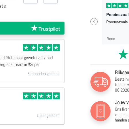
1 weken geleden
Zo een erg mooi Canvas doek besteld !Helemaal geweldig !!Ik had nog gemaikd met het bedrijf en kreeg snel reactie !!Super
Precieszoal
Previous
Zo een erg mooi Canvas doek besteld
Precieszoals 
!Helemaal geweldig !!Ik had nog
gemaikd met het bedrijf en kreeg snel
reactie !!Super
C Weber
Rene
ld !Helemaal geweldig !!Ik had
eg snel reactie !!Super
Bliksem
6 maanden geleden
Bestel v
tussen
w
08-2026
Jouw v
Ons live
van de c
1 jaar geleden
handen z