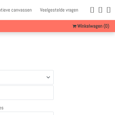
atieve canvassen
Veelgestelde vragen
Winkelwagen
(0)
es