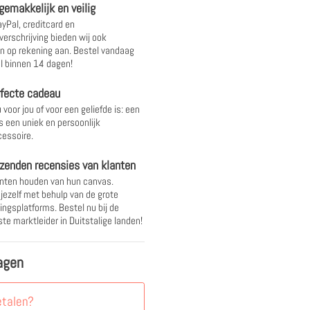
gemakkelijk en veilig
yPal, creditcard en
verschrijving bieden wij ook
 op rekening aan. Bestel vandaag
l binnen 14 dagen!
rfecte cadeau
 voor jou of voor een geliefde is: een
s een uniek en persoonlijk
essoire.
zenden recensies van klanten
nten houden van hun canvas.
 jezelf met behulp van de grote
ingsplatforms. Bestel nu bij de
te marktleider in Duitstalige landen!
agen
etalen?