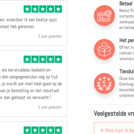
Betaal 
Naast Pa
instanto
en, waardoor ik een beetje spijt
aankopen
ormaat heb genomen.
en betaa
1 jaar geleden
Het pe
Of het nu
canvas i
woonacc
s als kerstcadeau bedoeld en
Tiendui
 dan aangegeven,dus nog op tijd
Onze kla
 je wordt per mail heel goed op de
Overtuig
beoordel
an je bestelling en het resultaat
onbetwis
r dan gehoopt en verwacht !
1 jaar geleden
Veelgestelde vr
Hoe kan ik b