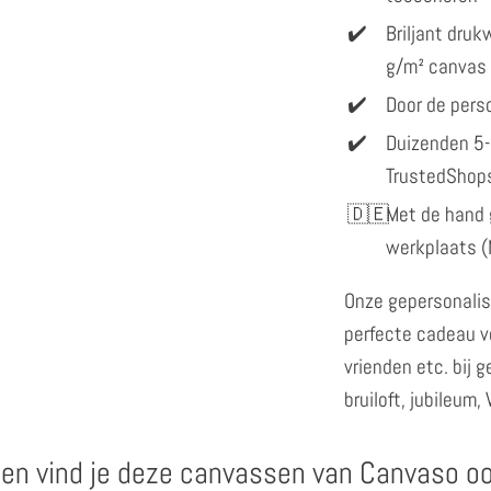
Briljant dru
g/m² canvas
Door de perso
Duizenden 5-
TrustedShop
Met de hand 
werkplaats (
Onze gepersonalis
perfecte cadeau vo
vrienden etc. bij 
bruiloft, jubileum,
en vind je deze canvassen van Canvaso o