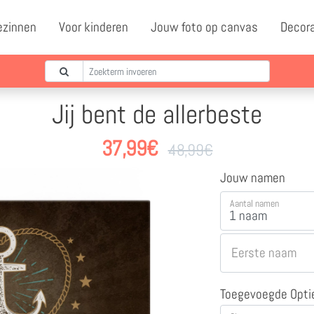
ezinnen
Voor kinderen
Jouw foto op canvas
Decor
Jij bent de allerbeste
37,99
€
48,99
€
Jouw namen
Aantal namen
Eerste naam
Toegevoegde Opti