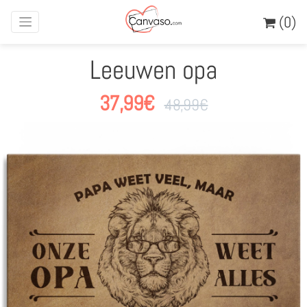
(0)
Leeuwen opa
37,99
€
48,99
€