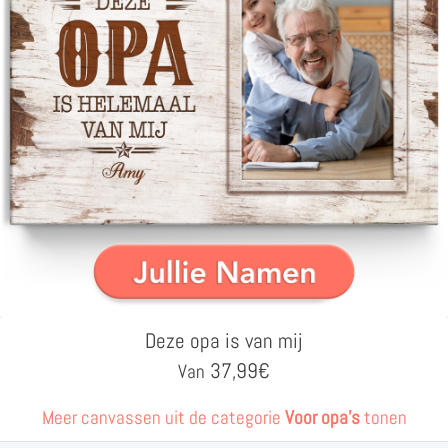
Deze opa is van mij
37,99
€
Van
Meer canvassen uit de categorie
Voor opa's
tonen