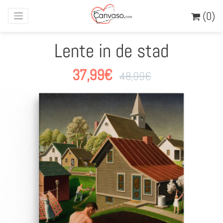
(0)
Lente in de stad
37,99
€
48,99
€