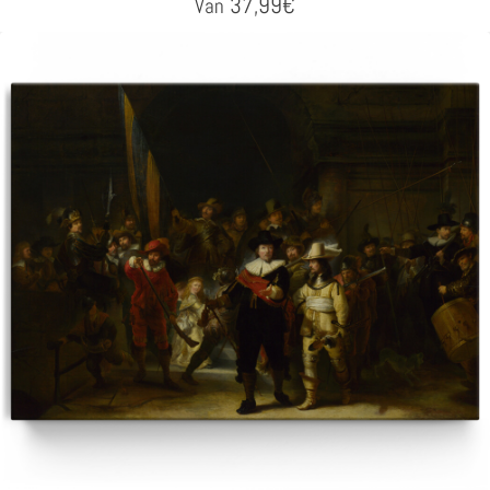
37,99
€
Van