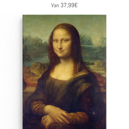
37,99
€
Van