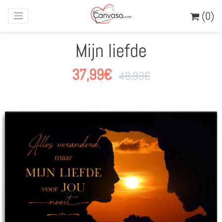
(0)
Mijn liefde
37,99
€
48,99
€