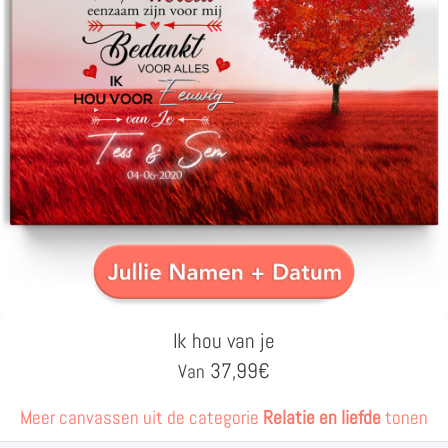
Ik hou van je
37,99
€
Van
Meer canvassen uit de categorie
Relatie en liefde
tonen