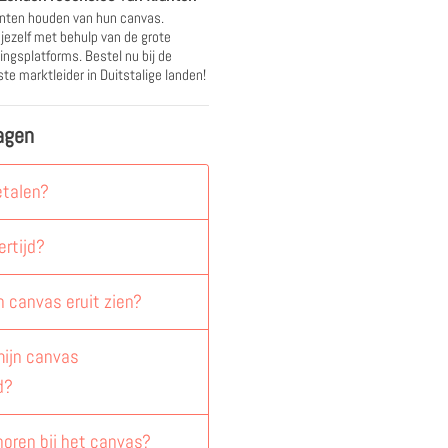
nten houden van hun canvas.
 jezelf met behulp van de grote
ingsplatforms. Bestel nu bij de
te marktleider in Duitstalige landen!
agen
etalen?
ertijd?
n canvas eruit zien?
ijn canvas
d?
horen bij het canvas?