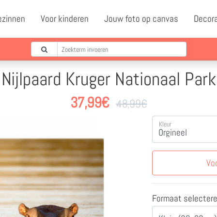
ezinnen
Voor kinderen
Jouw foto op canvas
Decor
Nijlpaard Kruger Nationaal Park
37,99
€
48,99
€
Kleur
Vo
Formaat selecter