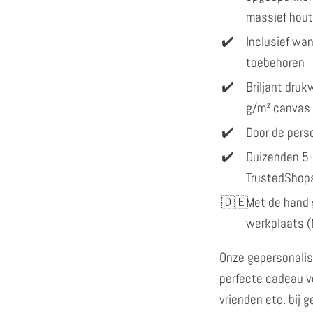
massief hout
Inclusief w
toebehoren
Briljant dru
g/m² canvas
Door de perso
Duizenden 5-
TrustedShop
Met de hand 
werkplaats (
Onze gepersonalis
perfecte cadeau vo
vrienden etc. bij 