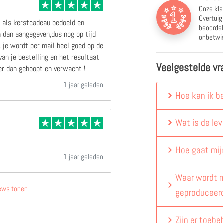
Onze kla
Overtuig
s als kerstcadeau bedoeld en
beoordel
 dan aangegeven,dus nog op tijd
onbetwis
 je wordt per mail heel goed op de
an je bestelling en het resultaat
Veelgestelde vr
r dan gehoopt en verwacht !
1 jaar geleden
Hoe kan ik b
Wat is de lev
Hoe gaat mij
1 jaar geleden
Waar wordt m
ews tonen
geproduceer
Zijn er toebe