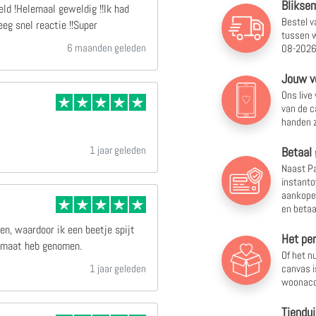
Bliksem
ld !Helemaal geweldig !!Ik had
Bestel v
eg snel reactie !!Super
tussen
w
6 maanden geleden
08-2026
Jouw v
Ons live
van de c
handen z
1 jaar geleden
Betaal 
Naast Pa
instanto
aankopen
en betaa
en, waardoor ik een beetje spijt
Het pe
ormaat heb genomen.
Of het nu
canvas i
1 jaar geleden
woonacc
Tiendui