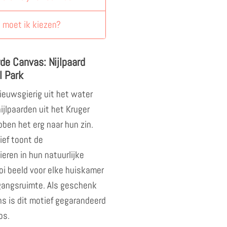
 moet ik kiezen?
de Canvas: Nijlpaard
l Park
nieuwsgierig uit het water
ijlpaarden uit het Kruger
ben het erg naar hun zin.
ief toont de
eren in hun natuurlijke
i beeld voor elke huiskamer
ngangsruimte. Als geschenk
ns is dit motief gegarandeerd
os.