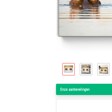
1 jaar geleden
deze site werkt snel duidelijk en is zeer betrouwbaar,heb er nog niet vaak besteld maar mijn ervaring is zeer goed hele fijne samenwerking.100%
deze site werkt snel duidelijk en is zeer
betrouwbaar,heb er nog niet vaak
besteld maar mijn ervaring is zeer goed
hele fijne samenwerking.100%
Cor Van Der Linden
Onze aanbevelingen