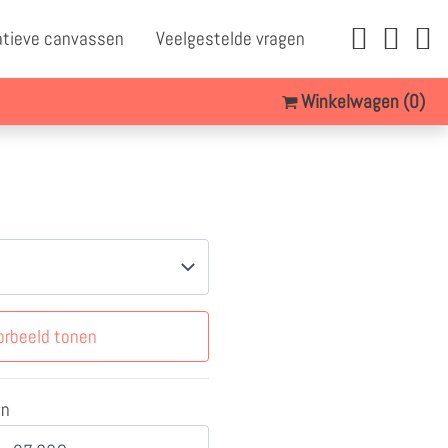
atieve canvassen
Veelgestelde vragen
Winkelwagen
(0)
orbeeld tonen
en