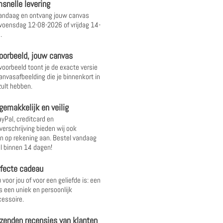
snelle levering
andaag en ontvang jouw canvas
oensdag 12-08-2026 of vrijdag 14-
.
oorbeeld, jouw canvas
 voorbeeld toont je de exacte versie
anvasafbeelding die je binnenkort in
ult hebben.
gemakkelijk en veilig
yPal, creditcard en
verschrijving bieden wij ook
 op rekening aan. Bestel vandaag
l binnen 14 dagen!
rfecte cadeau
 voor jou of voor een geliefde is: een
s een uniek en persoonlijk
essoire.
zenden recensies van klanten