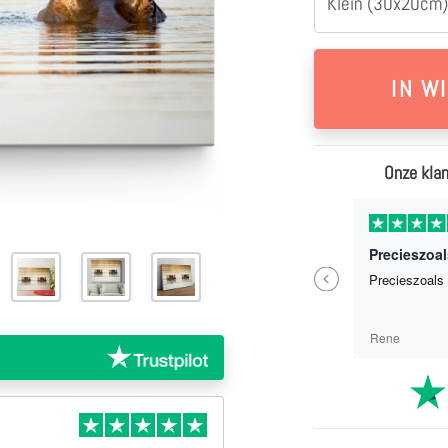
Klein (30x20cm)
Onze klan
1 weken geleden
Zo een erg mooi Canvas doek besteld !Helemaal geweldig !!Ik had nog gemaikd met het bedrijf en kreeg snel reactie !!Super
Precieszoal
Previous
Zo een erg mooi Canvas doek besteld
Precieszoals 
!Helemaal geweldig !!Ik had nog
gemaikd met het bedrijf en kreeg snel
reactie !!Super
C Weber
Rene