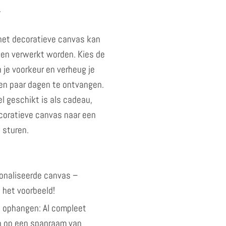
.
 het decoratieve canvas kan
ken verwerkt worden. Kies de
 je voorkeur en verheug je
een paar dagen te ontvangen.
l geschikt is als cadeau,
coratieve canvas naar een
 sturen.
onaliseerde canvas –
 het voorbeeld!
 ophangen: Al compleet
 op een spanraam van