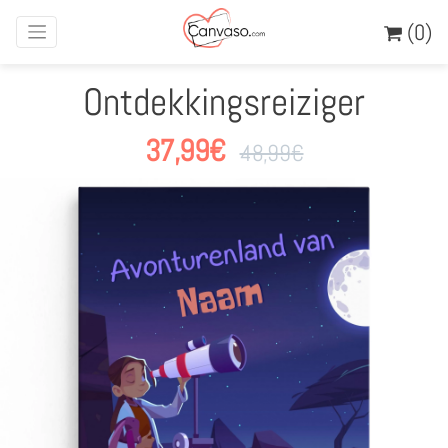
(0)
Ontdekkingsreiziger
37,99
€
48,99
€