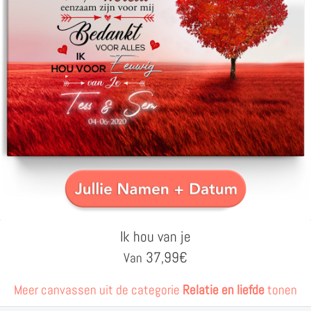
Ik hou van je
37,99
€
Van
Meer canvassen uit de categorie
Relatie en liefde
tonen