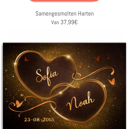
Samengesmolten Harten
37,99
€
Van