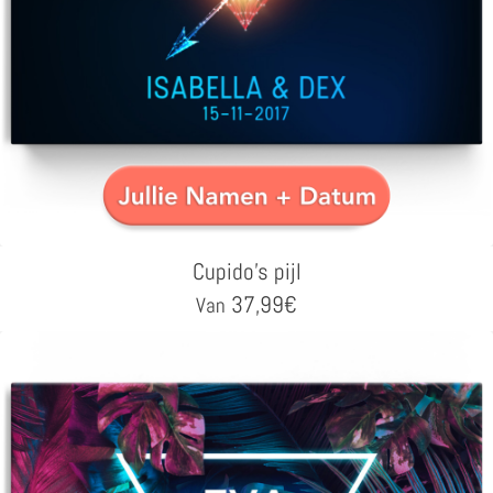
Cupido's pijl
37,99
€
Van