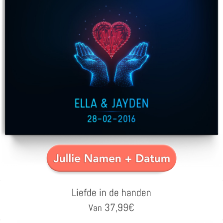
Liefde in de handen
37,99
€
Van