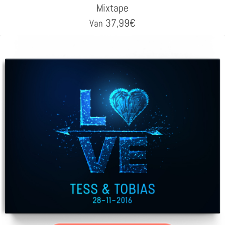
Mixtape
37,99
€
Van