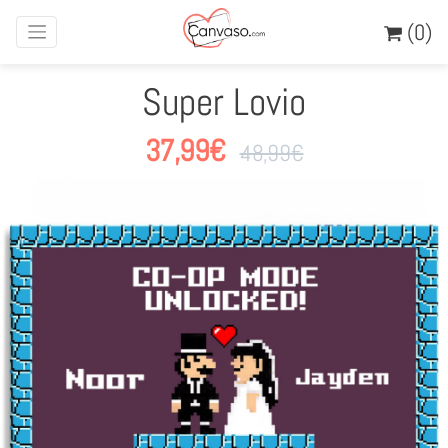
(0)
Super Lovio
37,99
€
48,99
€