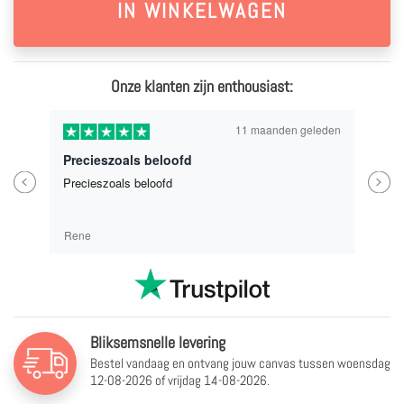
Onze klanten zijn enthousiast:
1 jaar geleden
Eindresultaat is heel mooi geworden, waardoor ik een beetje spijt had dat ik niet een nog grotere formaat heb genomen.
Previous
Next
Eindresultaat is heel mooi geworden, waardoor ik een
beetje spijt had dat ik niet een nog grotere formaat
heb genomen.
Bindia
Bliksemsnelle levering
Bestel vandaag en ontvang jouw canvas tussen
woensdag
12-08-2026 of vrijdag 14-08-2026.