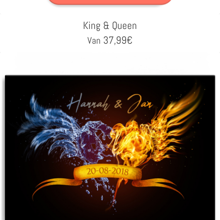
King & Queen
37,99
€
Van