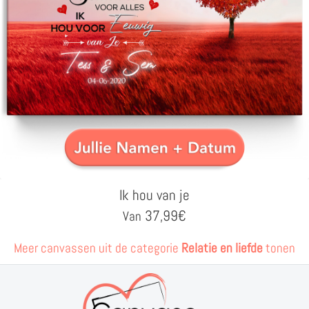
Ik hou van je
37,99
€
Van
Meer canvassen uit de categorie
Relatie en liefde
tonen