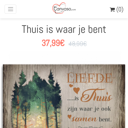
(0)
Thuis is waar je bent
37,99
€
48,99
€