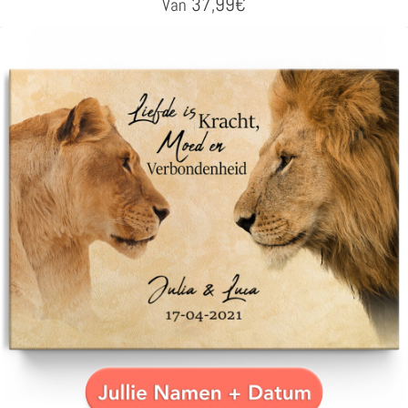
37,99
€
Van