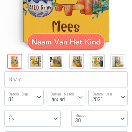
Naam
Datum - Dag
Datum - Maand
Datum - Jaar
Uur
Minuut
: