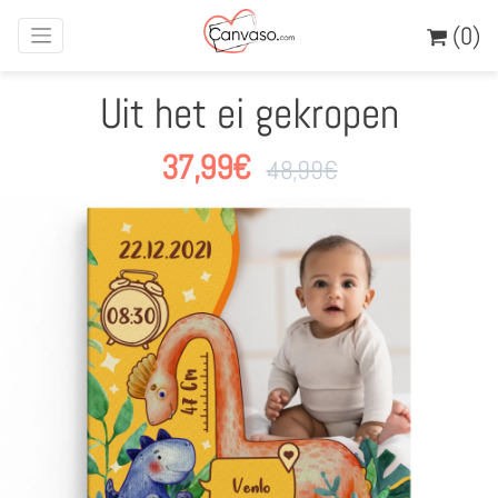
(0)
Uit het ei gekropen
37,99
€
48,99
€