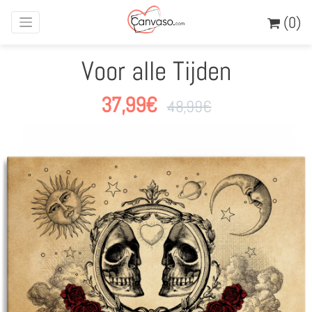
(0)
Voor alle Tijden
37,99
€
48,99
€