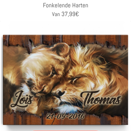
Fonkelende Harten
37,99
€
Van