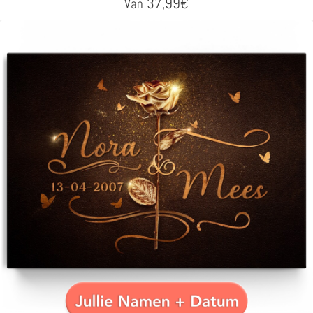
37,99
€
Van