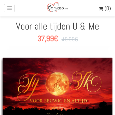
(0)
Voor alle tijden U & Me
37,99
€
48,99
€