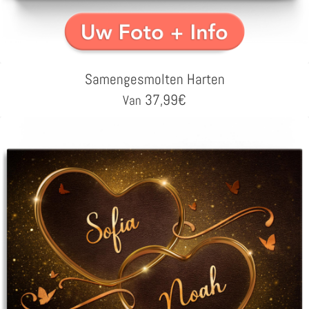
Samengesmolten Harten
37,99
€
Van