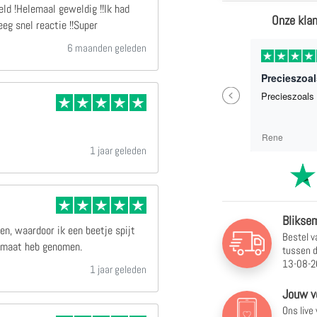
ld !Helemaal geweldig !!Ik had
Onze klan
eg snel reactie !!Super
6 maanden geleden
1 weken geleden
Zo een erg mooi Canvas doek besteld !Helemaal geweldig !!Ik had nog gemaikd met het bedrijf en kreeg snel reactie !!Super
Precieszoal
Previous
Zo een erg mooi Canvas doek besteld
Precieszoals 
!Helemaal geweldig !!Ik had nog
gemaikd met het bedrijf en kreeg snel
reactie !!Super
C Weber
Rene
1 jaar geleden
Bliksem
en, waardoor ik een beetje spijt
Bestel v
ormaat heb genomen.
tussen
d
13-08-2
1 jaar geleden
Jouw v
Ons live