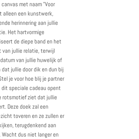
e canvas met naam "Voor
niet alleen een kunstwerk,
ende herinnering aan jullie
latie. Het hartvormige
iseert de diepe band en het
an jullie relatie, terwijl
 datum van jullie huwelijk of
at jullie door dik en dun bij
Stel je voor hoe blij je partner
 zij dit speciale cadeau opent
rotsmotief ziet dat jullie
iert. Deze doek zal een
zicht toveren en ze zullen er
 kijken, terugdenkend aan
. Wacht dus niet langer en