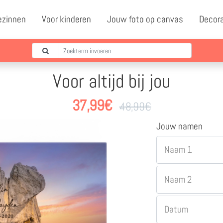
ezinnen
Voor kinderen
Jouw foto op canvas
Decor
Voor altijd bij jou
37,99
€
48,99
€
Jouw namen
Naam 1
Naam 2
Datum