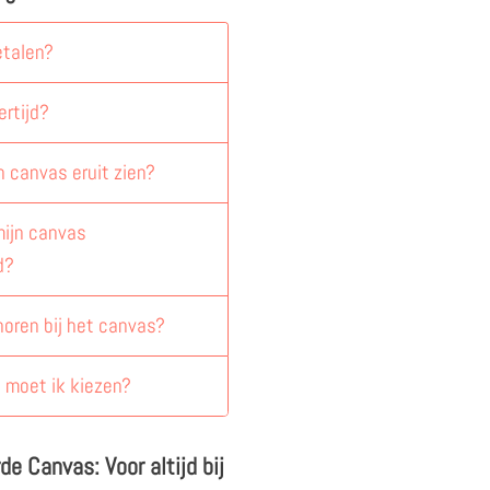
etalen?
ertijd?
n canvas eruit zien?
ijn canvas
d?
horen bij het canvas?
 moet ik kiezen?
e Canvas: Voor altijd bij