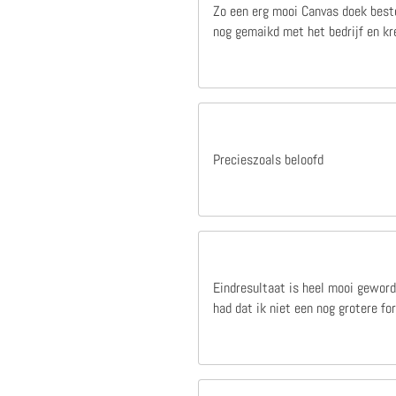
Zo een erg mooi Canvas doek beste
nog gemaikd met het bedrijf en kre
1 jaar geleden
deze site werkt snel duidelijk en is zeer betrouwbaar,heb er nog niet vaak besteld maar mijn ervaring is zeer goed hele fijne samenwerking.100%
deze site werkt snel duidelijk en is zeer
betrouwbaar,heb er nog niet vaak
besteld maar mijn ervaring is zeer goed
Precieszoals beloofd
hele fijne samenwerking.100%
Cor Van Der Linden
Eindresultaat is heel mooi geword
had dat ik niet een nog grotere f