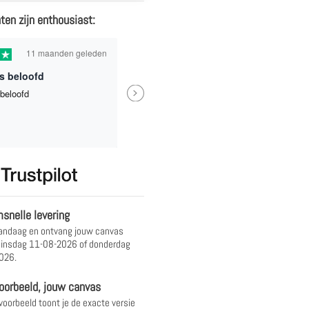
ten zijn enthousiast:
11 maanden geleden
1 jaa
s beloofd
Next
beloofd
Eindresultaat is heel mooi gew
waardoor ik een beetje spijt had
niet een nog grotere formaat he
genomen.
Bindia
snelle levering
andaag en ontvang jouw canvas
insdag 11-08-2026 of donderdag
026.
oorbeeld, jouw canvas
 voorbeeld toont je de exacte versie