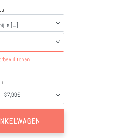
es
orbeeld tonen
en
 - 37,99€