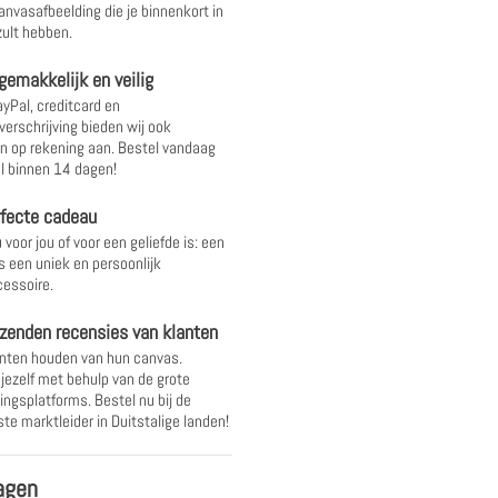
anvasafbeelding die je binnenkort in
ult hebben.
gemakkelijk en veilig
yPal, creditcard en
verschrijving bieden wij ook
 op rekening aan. Bestel vandaag
l binnen 14 dagen!
rfecte cadeau
 voor jou of voor een geliefde is: een
s een uniek en persoonlijk
essoire.
zenden recensies van klanten
nten houden van hun canvas.
 jezelf met behulp van de grote
ingsplatforms. Bestel nu bij de
te marktleider in Duitstalige landen!
agen