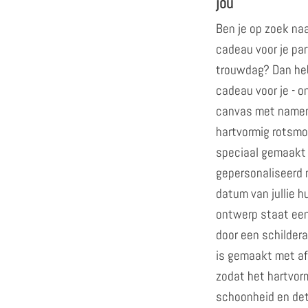
jou
Ben je op zoek naa
cadeau voor je par
trouwdag? Dan he
cadeau voor je - 
canvas met namen "
hartvormig rotsmot
speciaal gemaakt 
gepersonaliseerd 
datum van jullie h
ontwerp staat ee
door een schilder
is gemaakt met af
zodat het hartvorm
schoonheid en det