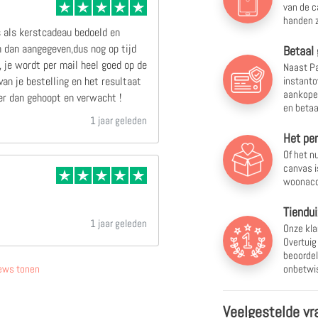
van de c
handen z
s als kerstcadeau bedoeld en
 dan aangegeven,dus nog op tijd
Betaal 
 je wordt per mail heel goed op de
Naast Pa
instanto
an je bestelling en het resultaat
aankopen
r dan gehoopt en verwacht !
en betaa
1 jaar geleden
Het pe
Of het nu
canvas i
woonacc
Tiendui
1 jaar geleden
Onze kla
Overtuig
beoordel
onbetwis
ews tonen
Veelgestelde vr