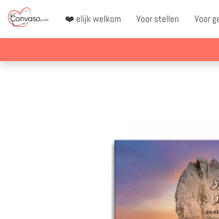
❤️ elijk welkom
Voor stellen
Voor g