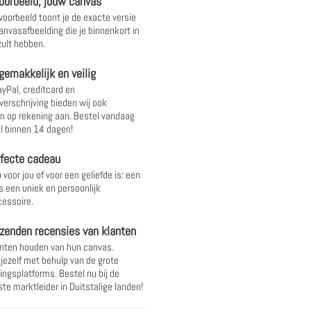
oorbeeld, jouw canvas
 voorbeeld toont je de exacte versie
anvasafbeelding die je binnenkort in
ult hebben.
gemakkelijk en veilig
yPal, creditcard en
verschrijving bieden wij ook
 op rekening aan. Bestel vandaag
l binnen 14 dagen!
rfecte cadeau
 voor jou of voor een geliefde is: een
s een uniek en persoonlijk
essoire.
zenden recensies van klanten
nten houden van hun canvas.
 jezelf met behulp van de grote
ingsplatforms. Bestel nu bij de
te marktleider in Duitstalige landen!