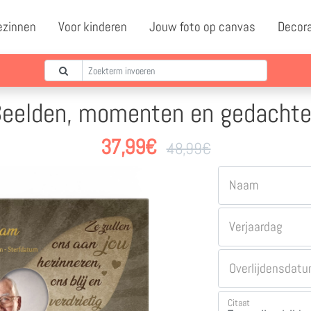
ezinnen
Voor kinderen
Jouw foto op canvas
Decor
eelden, momenten en gedacht
37,99
€
48,99
€
Naam
Verjaardag
Overlijdensdat
Citaat