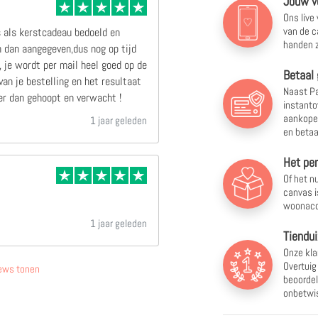
Jouw v
Ons live
van de c
s als kerstcadeau bedoeld en
handen z
 dan aangegeven,dus nog op tijd
 je wordt per mail heel goed op de
Betaal 
an je bestelling en het resultaat
Naast Pa
r dan gehoopt en verwacht !
instanto
aankopen
1 jaar geleden
en betaa
Het pe
Of het nu
canvas i
woonacc
1 jaar geleden
Tiendui
Onze kla
Overtuig
ews tonen
beoordel
onbetwis