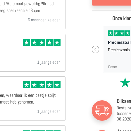
ld !Helemaal geweldig !!Ik had
eg snel reactie !!Super
Onze klan
6 maanden geleden
1 weken geleden
Zo een erg mooi Canvas doek besteld !Helemaal geweldig !!Ik had nog gemaikd met het bedrijf en kreeg snel reactie !!Super
Precieszoal
Previous
Zo een erg mooi Canvas doek besteld
Precieszoals 
!Helemaal geweldig !!Ik had nog
gemaikd met het bedrijf en kreeg snel
1 jaar geleden
reactie !!Super
C Weber
Rene
en, waardoor ik een beetje spijt
Bliksem
ormaat heb genomen.
Bestel v
1 jaar geleden
tussen
w
08-2026