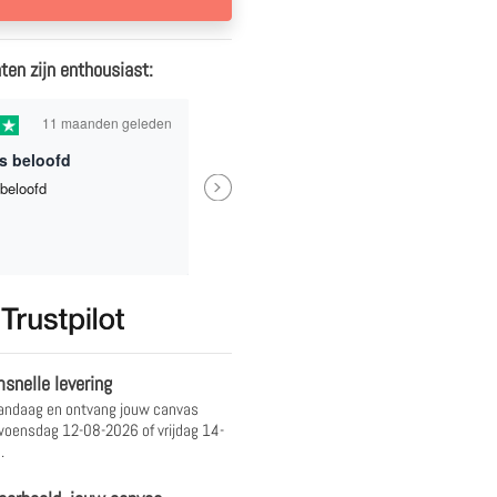
ten zijn enthousiast:
11 maanden geleden
1 jaa
s beloofd
Next
beloofd
Eindresultaat is heel mooi gew
waardoor ik een beetje spijt had
niet een nog grotere formaat he
genomen.
Bindia
snelle levering
andaag en ontvang jouw canvas
oensdag 12-08-2026 of vrijdag 14-
.