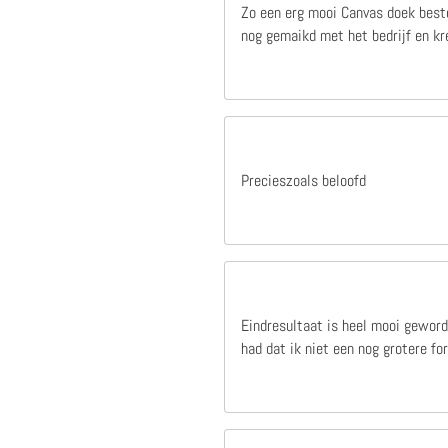
Zo een erg mooi Canvas doek beste
nog gemaikd met het bedrijf en kre
1 jaar geleden
deze site werkt snel duidelijk en is zeer betrouwbaar,heb er nog niet vaak besteld maar mijn ervaring is zeer goed hele fijne samenwerking.100%
deze site werkt snel duidelijk en is zeer
Precieszoals beloofd
betrouwbaar,heb er nog niet vaak
besteld maar mijn ervaring is zeer goed
hele fijne samenwerking.100%
Cor Van Der Linden
Eindresultaat is heel mooi geword
had dat ik niet een nog grotere f