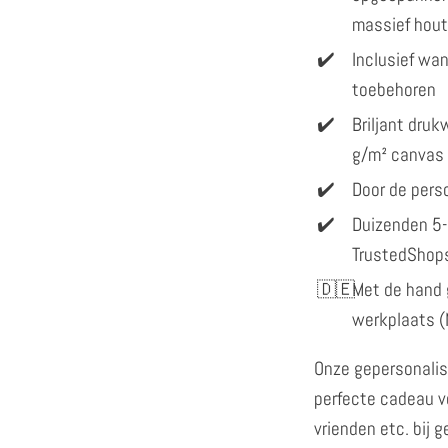
massief hout
Inclusief w
toebehoren
Briljant dru
g/m² canvas
Door de perso
Duizenden 5-
TrustedShop
Met de hand 
werkplaats (
Onze gepersonalis
perfecte cadeau vo
vrienden etc. bij 