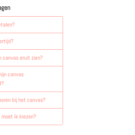
agen
etalen?
ertijd?
n canvas eruit zien?
ijn canvas
d?
horen bij het canvas?
 moet ik kiezen?