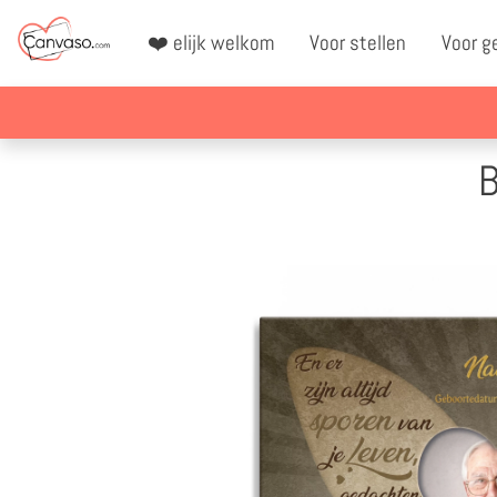
❤️ elijk welkom
Voor stellen
Voor g
B