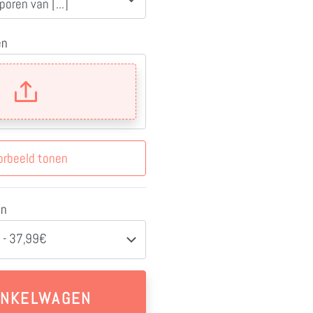
en
orbeeld tonen
en
 - 37,99€