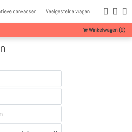
atieve canvassen
Veelgestelde vragen
Winkelwagen
(0)
en
um